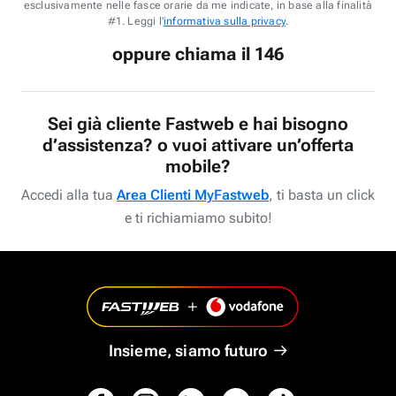
esclusivamente nelle fasce orarie da me indicate, in base alla finalità
#1. Leggi l'
informativa sulla privacy
.
oppure chiama il 146
Sei già cliente Fastweb e hai bisogno
d’assistenza? o vuoi attivare un’offerta
mobile?
Accedi alla tua
Area Clienti MyFastweb
, ti basta un click
e ti richiamiamo subito!
Insieme, siamo futuro