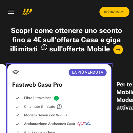
RICHIAMAMI
Scopri come ottenere uno
sconto
fino a 4€
sull’offerta Casa e
giga
illimitati
sull'offerta Mobile
LA PIÙ VENDUTA
Per te
Fastweb Casa Pro
Mobil
Fibra Ultraveloce
Modem
attiva
Chiamate illimitate
Modem Seven con Wi‑Fi 7
Assicurazione Assistenza Casa
Attivazione inclusa