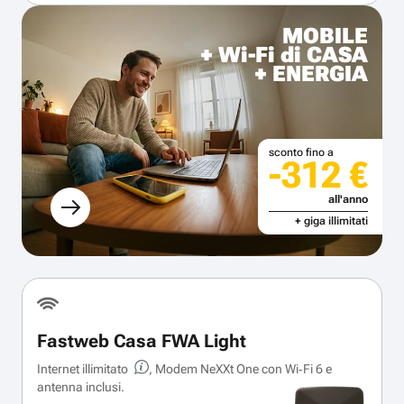
MOBILE
+ Wi-Fi di CASA
+ ENERGIA
sconto fino a
-312 €
all'anno
+ giga illimitati
Fastweb Casa FWA Light
Internet illimitato
, Modem NeXXt One con Wi‑Fi 6 e
antenna inclusi.