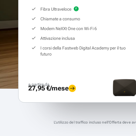
Fibra Ultraveloce
Chiamate a consumo
Modem NeXXt One con Wi‑Fi 6
Attivazione inclusa
I corsi della Fastweb Digital Academy per il tuo
futuro
a partire da
27,95 €/mese
L’utilizzo del traffico incluso nell’Offerta deve 