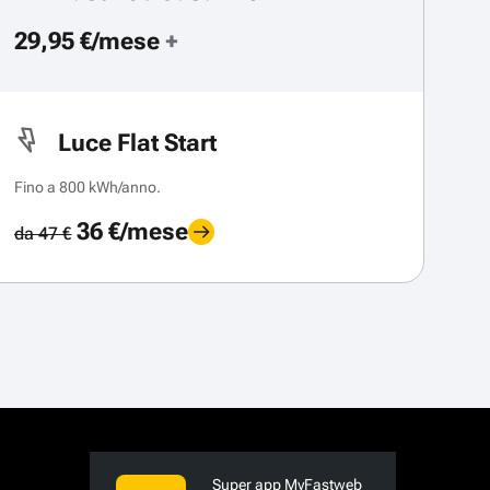
29,95 €/mese
+
Luce Flat Start
Fino a 800 kWh/anno.
36 €/mese
da 47 €
Super app MyFastweb