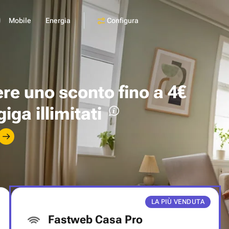
Configura
Mobile
Energia
ere uno
sconto fino a 4€
giga illimitati
LA PIÙ VENDUTA
Fastweb Casa Pro