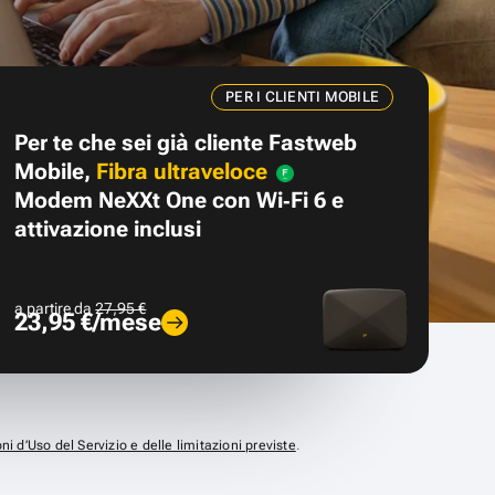
PER I CLIENTI MOBILE
Per te che sei già cliente Fastweb
Mobile,
Fibra ultraveloce
Modem NeXXt One con Wi‑Fi 6 e
attivazione inclusi
a partire da
27,95 €
23,95 €/mese
ni d’Uso del Servizio e delle limitazioni previste
.