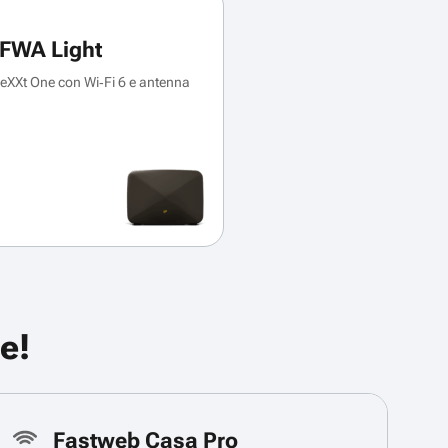
FWA Light
XXt One con Wi‑Fi 6 e antenna
e!
Fastweb Casa Pro