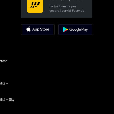
La tua finestra per
gestire i servizi Fastweb
erate
lità –
lità – Sky