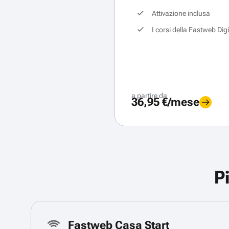
Attivazione inclusa
I corsi della Fastweb Dig
a partire da
36,95 €/mese
P
Fastweb Casa Start