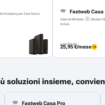
Fastweb Casa 
ital Academy per il tuo futuro
Internet illimitato
, Modem Ne
inclusi.
a partire da
25,95 €/mese
iù soluzioni insieme, convien
Fastweb Casa Pro