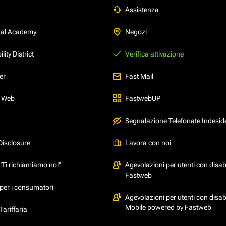
Assistenza
tal Academy
Negozi
ity District
Verifica attivazione
er
Fast Mail
l Web
FastwebUP
Segnalazione Telefonate Indesid
Disclosure
Lavora con noi
"Ti richiamiamo noi"
Agevolazioni per utenti con disabi
Fastweb
per i consumatori
Agevolazioni per utenti con disabi
Mobile powered by Fastweb
ariffaria