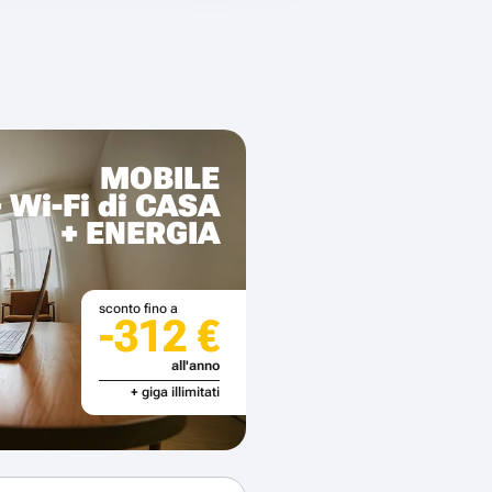
MOBILE
+ Wi-Fi di CASA
+ ENERGIA
sconto fino a
-312 €
all'anno
+ giga illimitati