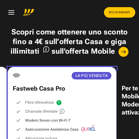
RICHIAMAMI
Scopri come ottenere uno
sconto
fino a 4€
sull’offerta Casa e
giga
illimitati
sull'offerta Mobile
LA PIÙ VENDUTA
Per te
Fastweb Casa Pro
Mobil
Fibra Ultraveloce
Modem
attiva
Chiamate illimitate
Modem Seven con Wi‑Fi 7
Assicurazione Assistenza Casa
Attivazione inclusa