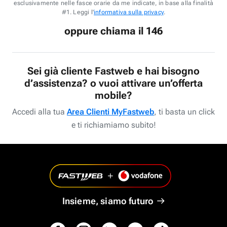
esclusivamente nelle fasce orarie da me indicate, in base alla finalità
#1. Leggi l'
informativa sulla privacy
.
oppure chiama il 146
Sei già cliente Fastweb e hai bisogno
d’assistenza? o vuoi attivare un’offerta
mobile?
Accedi alla tua
Area Clienti MyFastweb
, ti basta un click
e ti richiamiamo subito!
Insieme, siamo futuro