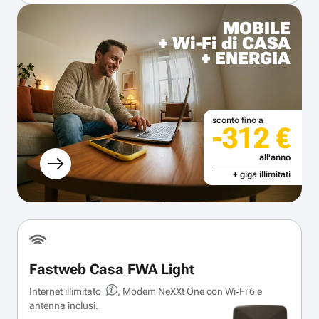
MOBILE
+ Wi-Fi di CASA
+ ENERGIA
sconto fino a
-312 €
all'anno
+ giga illimitati
Fastweb Casa FWA Light
Internet illimitato
, Modem NeXXt One con Wi‑Fi 6 e
antenna inclusi.