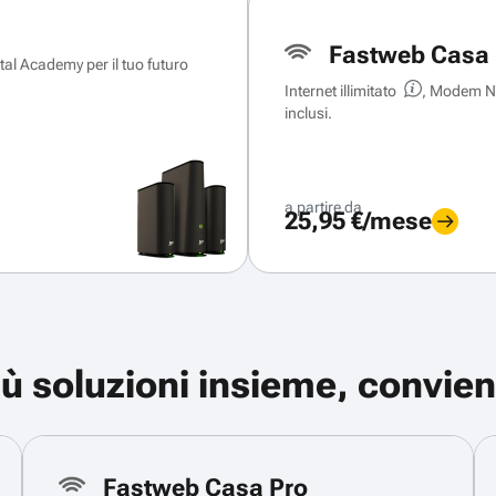
Fastweb Casa 
ital Academy per il tuo futuro
Internet illimitato
, Modem Ne
inclusi.
a partire da
25,95 €/mese
iù soluzioni insieme, convien
Fastweb Casa Pro