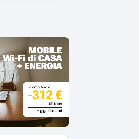
MOBILE
+ Wi-Fi di CASA
+ ENERGIA
sconto fino a
-312 €
all'anno
+ giga illimitati