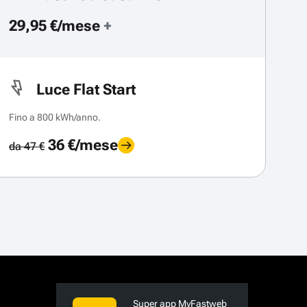
29,95 €/mese
+
Luce Flat Start
Fino a 800 kWh/anno.
36 €/mese
da 47 €
Super app MyFastweb