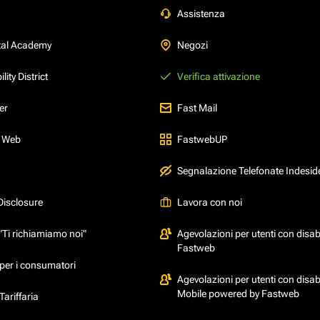
Assistenza
tal Academy
Negozi
ity District
Verifica attivazione
er
Fast Mail
l Web
FastwebUP
Segnalazione Telefonate Indesid
Disclosure
Lavora con noi
"Ti richiamiamo noi"
Agevolazioni per utenti con disabi
Fastweb
per i consumatori
Agevolazioni per utenti con disabi
Mobile powered by Fastweb
ariffaria