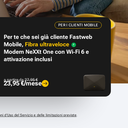
PER I CLIENTI MOBILE
Per te che sei già cliente Fastweb
Mobile,
Fibra ultraveloce
Modem NeXXt One con Wi‑Fi 6 e
attivazione inclusi
a partire da
27,95 €
23,95 €/mese
ni d’Uso del Servizio e delle limitazioni previste
.