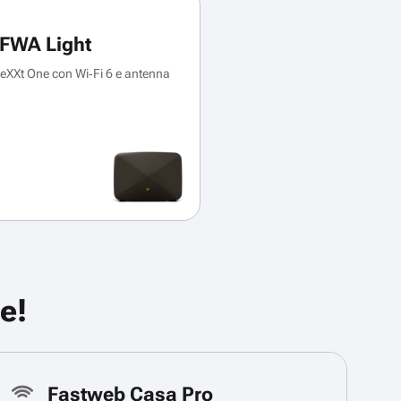
FWA Light
XXt One con Wi‑Fi 6 e antenna
e!
Fastweb Casa Pro