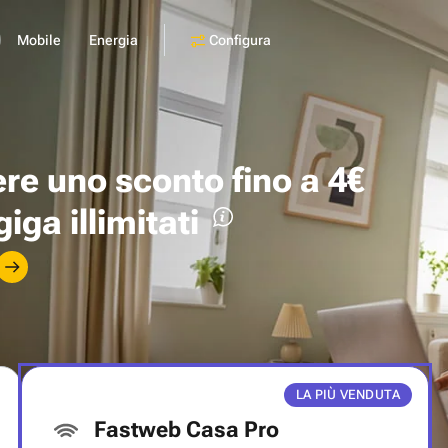
Configura
Mobile
Energia
ere uno
sconto fino a 4€
giga illimitati
LA PIÙ VENDUTA
Fastweb Casa Pro