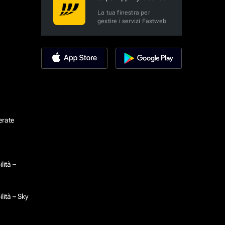
La tua finestra per
gestire i servizi Fastweb
erate
lità –
lità – Sky