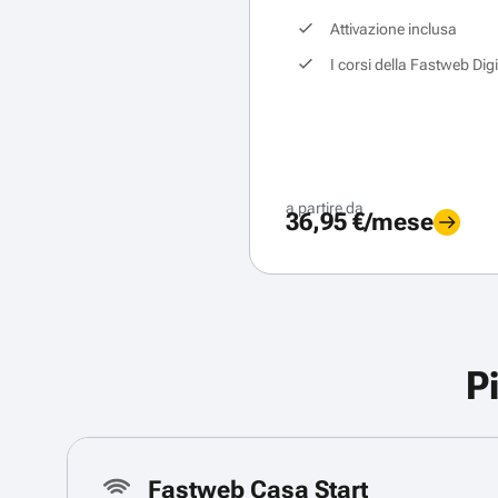
Attivazione inclusa
I corsi della Fastweb Dig
a partire da
36,95 €/mese
P
Fastweb Casa Start