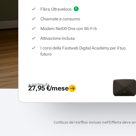
Fibra Ultraveloce
Chiamate a consumo
Modem NeXXt One con Wi‑Fi 6
Attivazione inclusa
I corsi della Fastweb Digital Academy per il tuo
futuro
a partire da
27,95 €/mese
L’utilizzo del traffico incluso nell’Offerta deve 