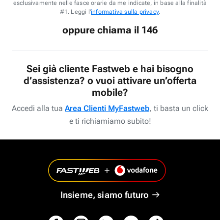
esclusivamente nelle fasce orarie da me indicate, in base alla finalità
#1. Leggi l'
informativa sulla privacy
.
oppure chiama il 146
Sei già cliente Fastweb e hai bisogno
d’assistenza? o vuoi attivare un’offerta
mobile?
Accedi alla tua
Area Clienti MyFastweb
, ti basta un click
e ti richiamiamo subito!
Insieme, siamo futuro