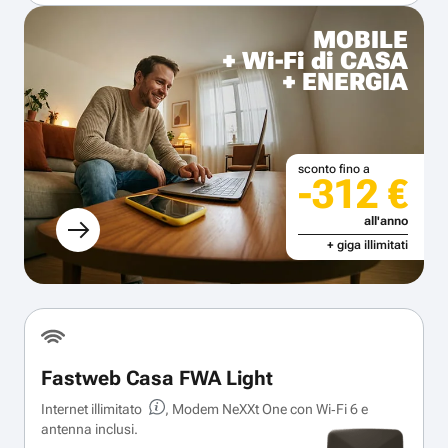
MOBILE
+ Wi-Fi di CASA
+ ENERGIA
sconto fino a
-312 €
all'anno
+ giga illimitati
Fastweb Casa FWA Light
Internet illimitato
, Modem NeXXt One con Wi‑Fi 6 e
antenna inclusi.