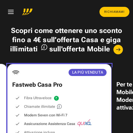
RICHIAMAMI
Scopri come ottenere uno
sconto
fino a 4€
sull’offerta Casa e
giga
illimitati
sull'offerta Mobile
LA PIÙ VENDUTA
Per te
Fastweb Casa Pro
Mobil
Fibra Ultraveloce
Modem
attiva
Chiamate illimitate
Modem Seven con Wi‑Fi 7
Assicurazione Assistenza Casa
Attivazione inclusa