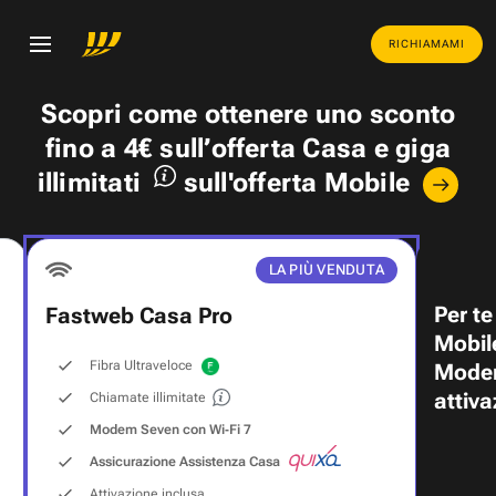
RICHIAMAMI
Scopri come ottenere uno
sconto
fino a 4€
sull’offerta Casa e
giga
illimitati
sull'offerta Mobile
LA PIÙ VENDUTA
Per te
Fastweb Casa Pro
Mobil
Fibra Ultraveloce
Modem
attiva
Chiamate illimitate
Modem Seven con Wi‑Fi 7
Assicurazione Assistenza Casa
Attivazione inclusa