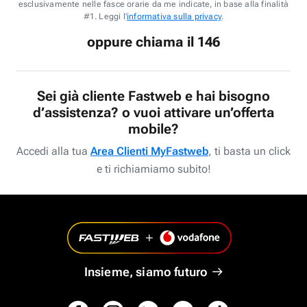
esclusivamente nelle fasce orarie da me indicate, in base alla finalità
#1. Leggi l'
informativa sulla privacy
.
oppure chiama il 146
Sei già cliente Fastweb e hai bisogno
d’assistenza? o vuoi attivare un’offerta
mobile?
Accedi alla tua
Area Clienti MyFastweb
, ti basta un click
e ti richiamiamo subito!
Insieme, siamo futuro