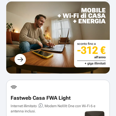
MOBILE
+ Wi-Fi di CASA
+ ENERGIA
sconto fino a
-312 €
all'anno
+ giga illimitati
Fastweb Casa FWA Light
Internet illimitato
, Modem NeXXt One con Wi‑Fi 6 e
antenna inclusi.