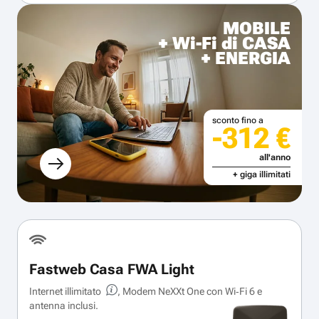
MOBILE
+ Wi-Fi di CASA
+ ENERGIA
sconto fino a
-312 €
all'anno
+ giga illimitati
Fastweb Casa FWA Light
Internet illimitato
, Modem NeXXt One con Wi‑Fi 6 e
antenna inclusi.