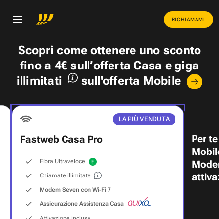
RICHIAMAMI
Scopri come ottenere uno
sconto
fino a 4€
sull’offerta Casa e
giga
illimitati
sull'offerta Mobile
LA PIÙ VENDUTA
Per te
Fastweb Casa Pro
Mobil
Fibra Ultraveloce
Modem
attiva
Chiamate illimitate
Modem Seven con Wi‑Fi 7
Assicurazione Assistenza Casa
Attivazione inclusa