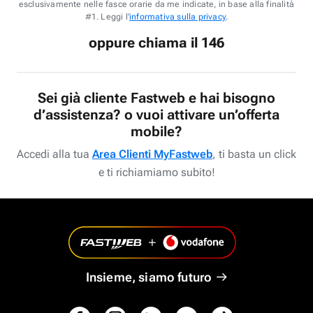
esclusivamente nelle fasce orarie da me indicate, in base alla finalità
#1. Leggi l'
informativa sulla privacy
.
oppure chiama il 146
Sei già cliente Fastweb e hai bisogno
d’assistenza? o vuoi attivare un’offerta
mobile?
Accedi alla tua
Area Clienti MyFastweb
, ti basta un click
e ti richiamiamo subito!
Insieme, siamo futuro