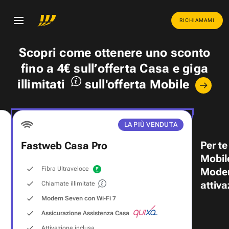
RICHIAMAMI
Scopri come ottenere uno
sconto
fino a 4€
sull’offerta Casa e
giga
illimitati
sull'offerta Mobile
LA PIÙ VENDUTA
Per te
Fastweb Casa Pro
Mobil
Fibra Ultraveloce
Modem
attiva
Chiamate illimitate
Modem Seven con Wi‑Fi 7
Assicurazione Assistenza Casa
Attivazione inclusa