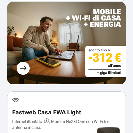
MOBILE
+ Wi-Fi di CASA
+ ENERGIA
sconto fino a
-312 €
all'anno
+ giga illimitati
Fastweb Casa FWA Light
Internet illimitato
, Modem NeXXt One con Wi‑Fi 6 e
antenna inclusi.