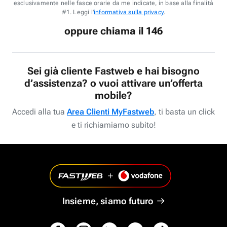
esclusivamente nelle fasce orarie da me indicate, in base alla finalità
#1. Leggi l'
informativa sulla privacy
.
oppure chiama il 146
Sei già cliente Fastweb e hai bisogno
d’assistenza? o vuoi attivare un’offerta
mobile?
Accedi alla tua
Area Clienti MyFastweb
, ti basta un click
e ti richiamiamo subito!
Insieme, siamo futuro