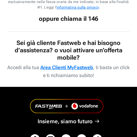
esclusivamente nelle fasce orarie da me indicate, in base alla finalità
#1. Leggi l'
informativa sulla privacy
.
oppure chiama il 146
Sei già cliente Fastweb e hai bisogno
d’assistenza? o vuoi attivare un’offerta
mobile?
Accedi alla tua
Area Clienti MyFastweb
, ti basta un click
e ti richiamiamo subito!
Insieme, siamo futuro