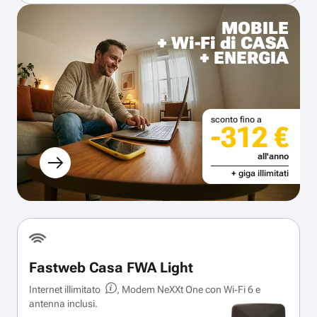
MOBILE
+ Wi-Fi di CASA
+ ENERGIA
sconto fino a
-312 €
all'anno
+ giga illimitati
Fastweb Casa FWA Light
Internet illimitato
, Modem NeXXt One con Wi‑Fi 6 e
antenna inclusi.