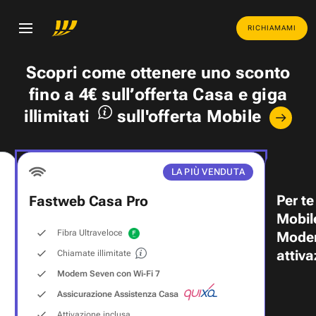
RICHIAMAMI
Scopri come ottenere uno
sconto
fino a 4€
sull’offerta Casa e
giga
illimitati
sull'offerta Mobile
LA PIÙ VENDUTA
Per te
Fastweb Casa Pro
Mobil
Fibra Ultraveloce
Modem
attiva
Chiamate illimitate
Modem Seven con Wi‑Fi 7
Assicurazione Assistenza Casa
Attivazione inclusa