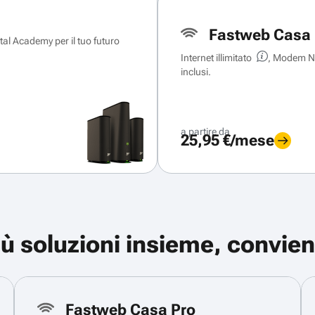
Fastweb Casa 
ital Academy per il tuo futuro
Internet illimitato
, Modem Ne
inclusi.
a partire da
25,95 €/mese
iù soluzioni insieme, convien
Fastweb Casa Pro