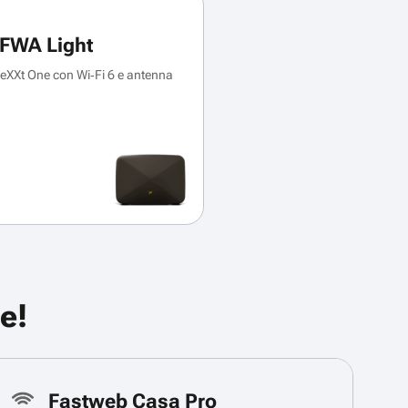
FWA Light
XXt One con Wi‑Fi 6 e antenna
e!
Fastweb Casa Pro