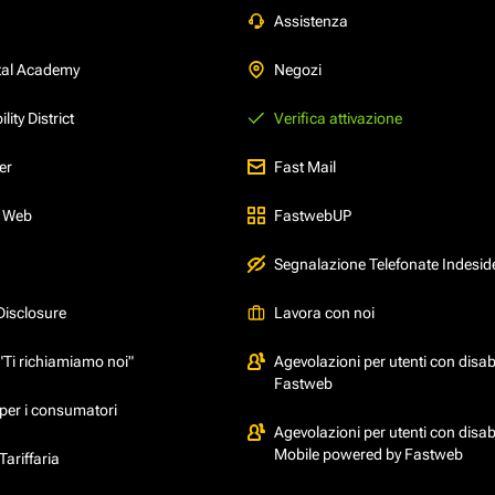
Assistenza
tal Academy
Negozi
ity District
Verifica attivazione
er
Fast Mail
l Web
FastwebUP
Segnalazione Telefonate Indesid
Disclosure
Lavora con noi
"Ti richiamiamo noi"
Agevolazioni per utenti con disabi
Fastweb
per i consumatori
Agevolazioni per utenti con disabi
Mobile powered by Fastweb
ariffaria