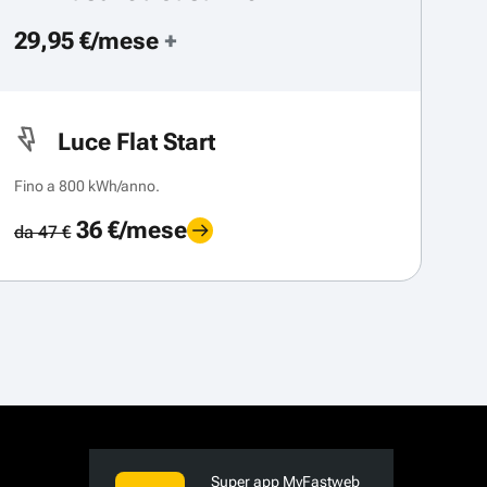
29,95 €/mese
+
Luce Flat Start
Fino a 800 kWh/anno.
36 €/mese
da 47 €
Super app MyFastweb