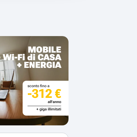
MOBILE
+ Wi-Fi di CASA
+ ENERGIA
sconto fino a
-312 €
all'anno
+ giga illimitati