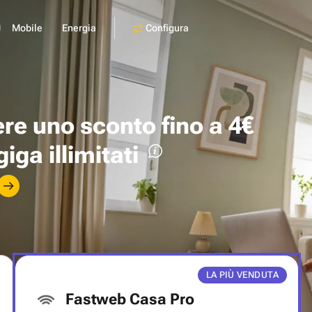
Configura
Mobile
Energia
ere uno
sconto fino a 4€
giga illimitati
LA PIÙ VENDUTA
Fastweb Casa Pro