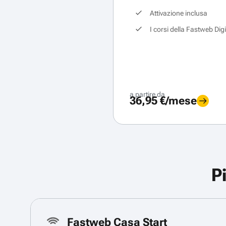
Attivazione inclusa
I corsi della Fastweb Dig
a partire da
36,95 €/mese
P
Fastweb Casa Start