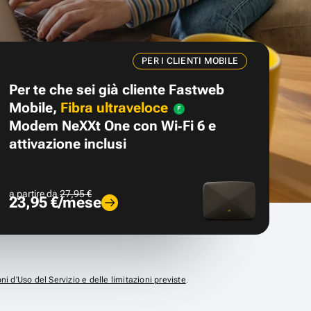
PER I CLIENTI MOBILE
Per te che sei già cliente Fastweb
Mobile,
Fibra ultraveloce
Modem NeXXt One con Wi‑Fi 6 e
attivazione inclusi
a partire da
27,95 €
23,95 €/mese
ni d’Uso del Servizio e delle limitazioni previste
.