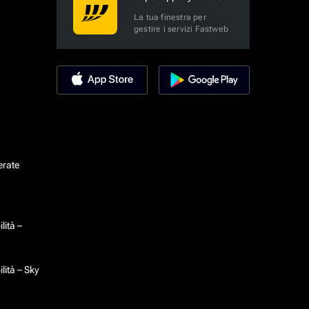
La tua finestra per
gestire i servizi Fastweb
erate
lità –
lità – Sky