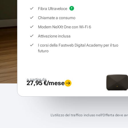
Fibra Ultraveloce
Chiamate a consumo
Modem NeXXt One con Wi‑Fi 6
Attivazione inclusa
I corsi della Fastweb Digital Academy per il tuo
futuro
a partire da
27,95 €/mese
L’utilizzo del traffico incluso nell’Offerta deve 