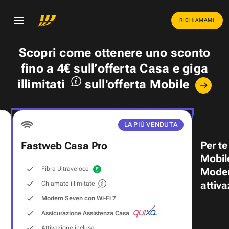
RICHIAMAMI
Scopri come ottenere uno
sconto
fino a 4€
sull’offerta Casa e
giga
illimitati
sull'offerta Mobile
LA PIÙ VENDUTA
Per te
Fastweb Casa Pro
Mobil
Fibra Ultraveloce
Modem
attiva
Chiamate illimitate
Modem Seven con Wi‑Fi 7
Assicurazione Assistenza Casa
Attivazione inclusa