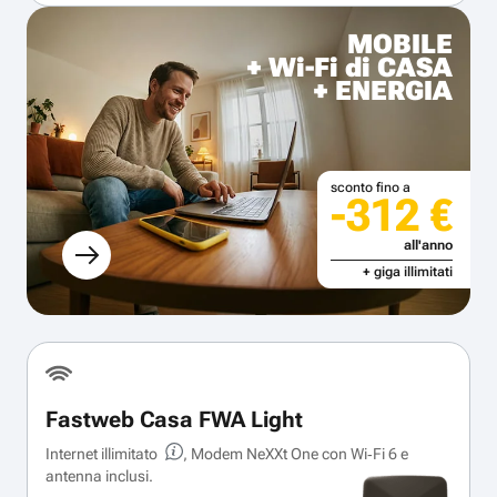
MOBILE
+ Wi-Fi di CASA
+ ENERGIA
sconto fino a
-312 €
all'anno
+ giga illimitati
Fastweb Casa FWA Light
Internet illimitato
, Modem NeXXt One con Wi‑Fi 6 e
antenna inclusi.