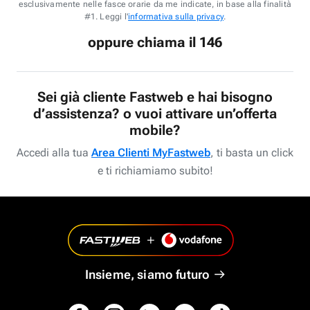
esclusivamente nelle fasce orarie da me indicate, in base alla finalità
#1. Leggi l'
informativa sulla privacy
.
oppure chiama il 146
Sei già cliente Fastweb e hai bisogno
d’assistenza? o vuoi attivare un’offerta
mobile?
Accedi alla tua
Area Clienti MyFastweb
, ti basta un click
e ti richiamiamo subito!
Insieme, siamo futuro