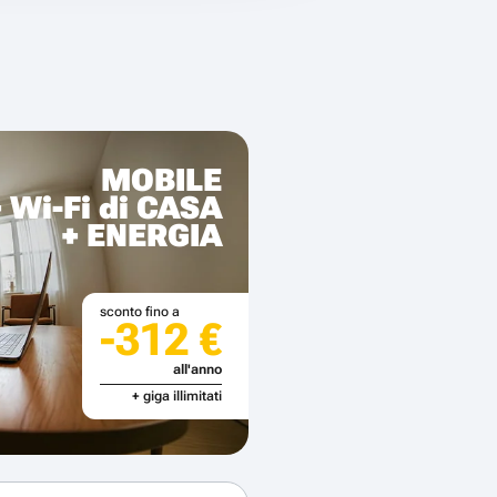
MOBILE
+ Wi-Fi di CASA
+ ENERGIA
sconto fino a
-312 €
all'anno
+ giga illimitati