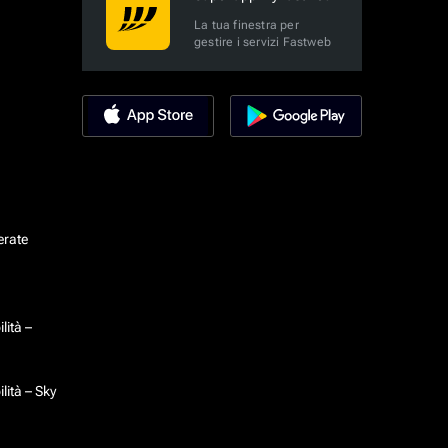
La tua finestra per
gestire i servizi Fastweb
erate
lità –
lità – Sky