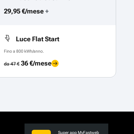
29,95 €/mese
+
Luce Flat Start
Fino a 800 kWh/anno.
36 €/mese
da 47 €
Super app MyFastweb