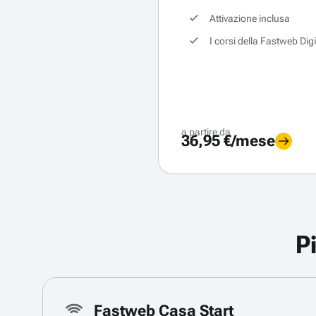
Attivazione inclusa
I corsi della Fastweb Dig
a partire da
36,95 €/mese
P
Fastweb Casa Start