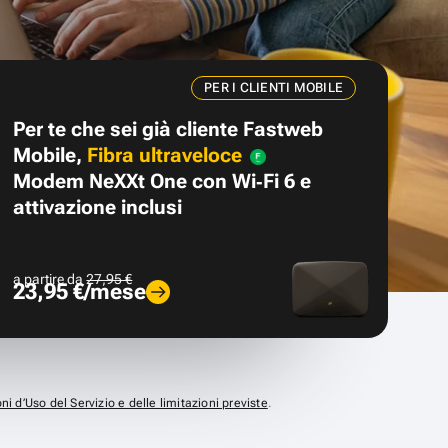
PER I CLIENTI MOBILE
Per te che sei già cliente Fastweb
Mobile,
Fibra ultraveloce
Modem NeXXt One con Wi‑Fi 6 e
attivazione inclusi
a partire da
27,95 €
23,95 €/mese
ni d’Uso del Servizio e delle limitazioni previste
.