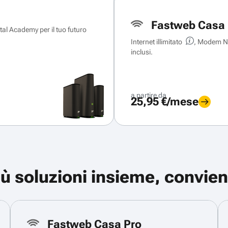
Fastweb Casa 
ital Academy per il tuo futuro
Internet illimitato
, Modem Ne
inclusi.
a partire da
25,95 €/mese
iù soluzioni insieme, convien
Fastweb Casa Pro