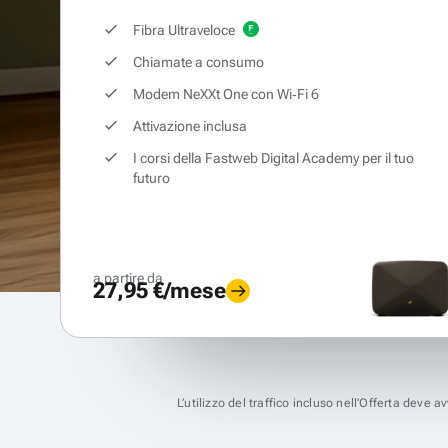
Fibra Ultraveloce
Chiamate a consumo
Modem NeXXt One con Wi‑Fi 6
Attivazione inclusa
I corsi della Fastweb Digital Academy per il tuo
futuro
a partire da
27,95 €/mese
L’utilizzo del traffico incluso nell’Offerta deve 