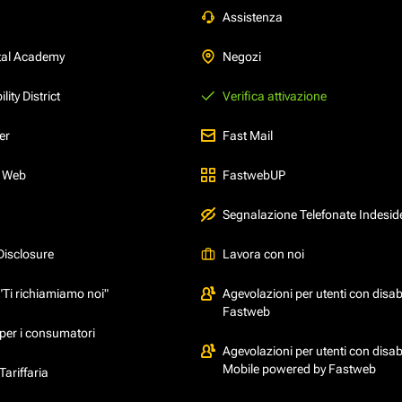
Assistenza
tal Academy
Negozi
ity District
Verifica attivazione
er
Fast Mail
l Web
FastwebUP
Segnalazione Telefonate Indesid
Disclosure
Lavora con noi
"Ti richiamiamo noi"
Agevolazioni per utenti con disabi
Fastweb
per i consumatori
Agevolazioni per utenti con disabi
Mobile powered by Fastweb
ariffaria