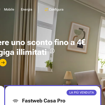
Configura
Mobile
Energia
ere uno
sconto fino a 4€
giga illimitati
LA PIÙ VENDUTA
Fastweb Casa Pro