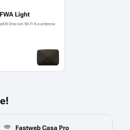
FWA Light
XXt One con Wi‑Fi 6 e antenna
e!
Fastweb Casa Pro