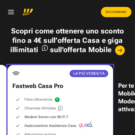
RICHIAMAMI
Scopri come ottenere uno
sconto
fino a 4€
sull’offerta Casa e
giga
illimitati
sull'offerta Mobile
LA PIÙ VENDUTA
Per te
Fastweb Casa Pro
Mobil
Fibra Ultraveloce
Modem
attiva
Chiamate illimitate
Modem Seven con Wi‑Fi 7
Assicurazione Assistenza Casa
Attivazione inclusa