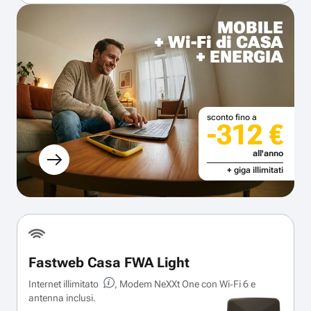
MOBILE
+ Wi-Fi di CASA
+ ENERGIA
sconto fino a
-312 €
all'anno
+ giga illimitati
Fastweb Casa FWA Light
Internet illimitato
, Modem NeXXt One con Wi‑Fi 6 e
antenna inclusi.