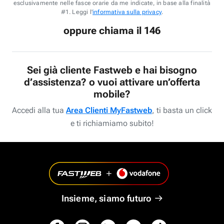
esclusivamente nelle fasce orarie da me indicate, in base alla finalità
#1. Leggi l'
informativa sulla privacy
.
oppure chiama il 146
Sei già cliente Fastweb e hai bisogno
d’assistenza? o vuoi attivare un’offerta
mobile?
Accedi alla tua
Area Clienti MyFastweb
, ti basta un click
e ti richiamiamo subito!
Insieme, siamo futuro