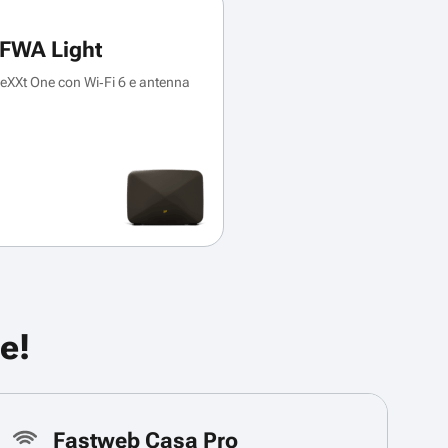
FWA Light
XXt One con Wi‑Fi 6 e antenna
e!
Fastweb Casa Pro