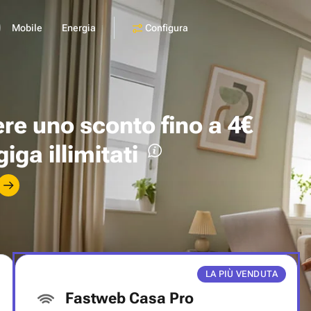
Configura
Mobile
Energia
ere uno
sconto fino a 4€
giga illimitati
LA PIÙ VENDUTA
Fastweb Casa Pro