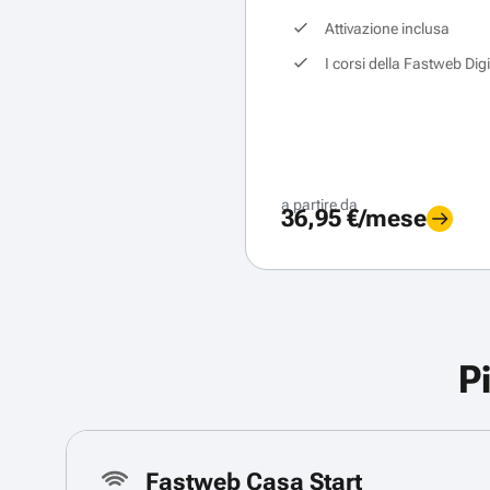
Attivazione inclusa
I corsi della Fastweb Dig
a partire da
36,95 €/mese
P
Fastweb Casa Start