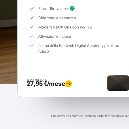
Fibra Ultraveloce
Chiamate a consumo
Modem NeXXt One con Wi‑Fi 6
Attivazione inclusa
I corsi della Fastweb Digital Academy per il tuo
futuro
a partire da
27,95 €/mese
L’utilizzo del traffico incluso nell’Offerta deve 