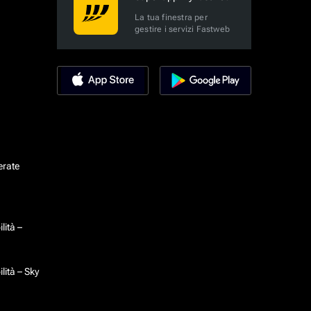
La tua finestra per
gestire i servizi Fastweb
erate
lità –
lità – Sky