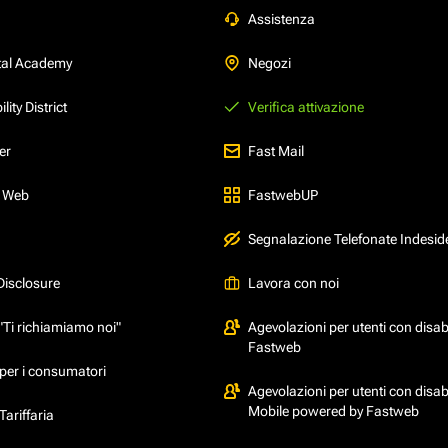
Assistenza
tal Academy
Negozi
ity District
Verifica attivazione
er
Fast Mail
l Web
FastwebUP
Segnalazione Telefonate Indesid
Disclosure
Lavora con noi
"Ti richiamiamo noi"
Agevolazioni per utenti con disabi
Fastweb
per i consumatori
Agevolazioni per utenti con disabi
Mobile powered by Fastweb
ariffaria