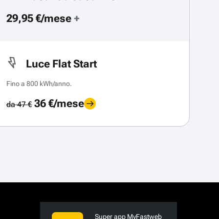
29,95 €/mese
+
Luce Flat Start
Fino a 800 kWh/anno.
36 €/mese
da 47 €
Super app MyFastweb