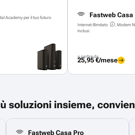
Fastweb Casa 
ital Academy per il tuo futuro
Internet illimitato
, Modem Ne
inclusi.
a partire da
25,95 €/mese
iù soluzioni insieme, convien
Fastweb Casa Pro