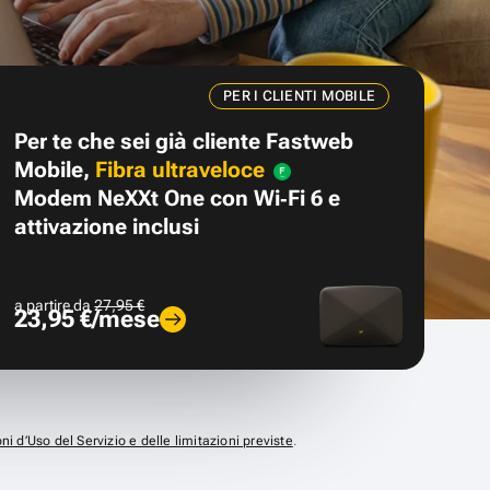
PER I CLIENTI MOBILE
Per te che sei già cliente Fastweb
Mobile,
Fibra ultraveloce
Modem NeXXt One con Wi‑Fi 6 e
attivazione inclusi
a partire da
27,95 €
23,95 €/mese
ni d’Uso del Servizio e delle limitazioni previste
.