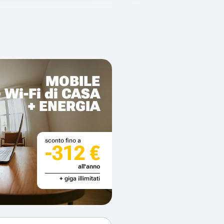
MOBILE
+ Wi-Fi di CASA
+ ENERGIA
sconto fino a
-312 €
all'anno
+ giga illimitati