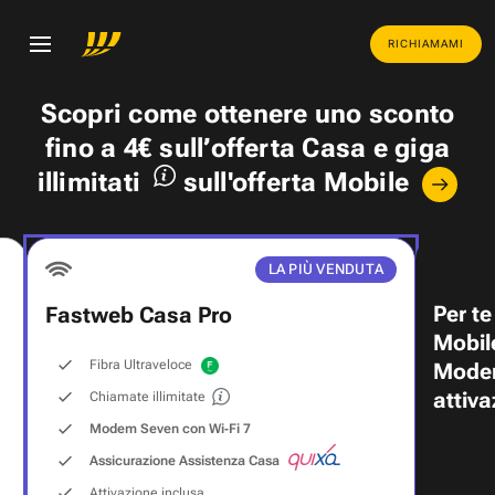
RICHIAMAMI
Scopri come ottenere uno
sconto
fino a 4€
sull’offerta Casa e
giga
illimitati
sull'offerta Mobile
LA PIÙ VENDUTA
Per te
Fastweb Casa Pro
Mobil
Fibra Ultraveloce
Modem
attiva
Chiamate illimitate
Modem Seven con Wi‑Fi 7
Assicurazione Assistenza Casa
Attivazione inclusa