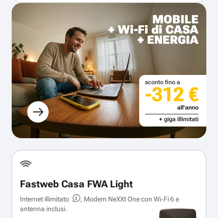
MOBILE
+ Wi-Fi di CASA
+ ENERGIA
sconto fino a
-312 €
all'anno
+ giga illimitati
Fastweb Casa FWA Light
Internet illimitato
, Modem NeXXt One con Wi‑Fi 6 e
antenna inclusi.