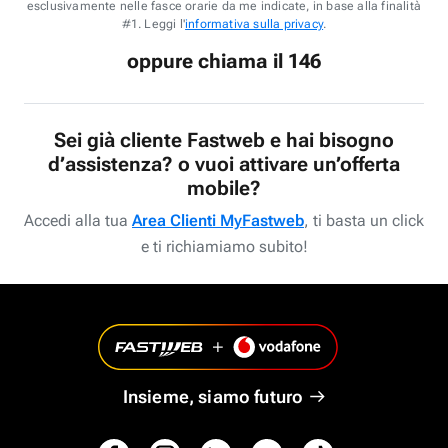
esclusivamente nelle fasce orarie da me indicate, in base alla finalità
#1. Leggi l'
informativa sulla privacy
.
oppure chiama il 146
Sei già cliente Fastweb e hai bisogno
d’assistenza? o vuoi attivare un’offerta
mobile?
Accedi alla tua
Area Clienti MyFastweb
, ti basta un click
e ti richiamiamo subito!
Insieme, siamo futuro