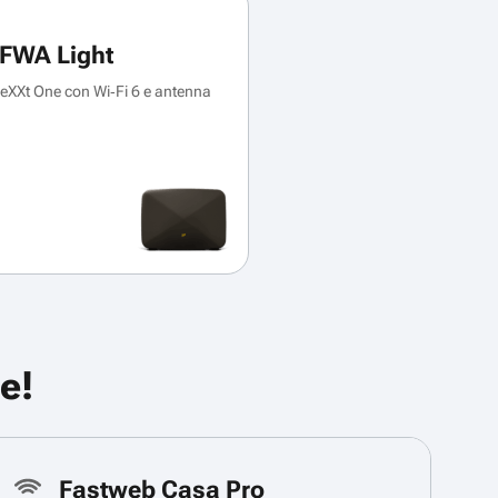
FWA Light
XXt One con Wi‑Fi 6 e antenna
e!
Fastweb Casa Pro