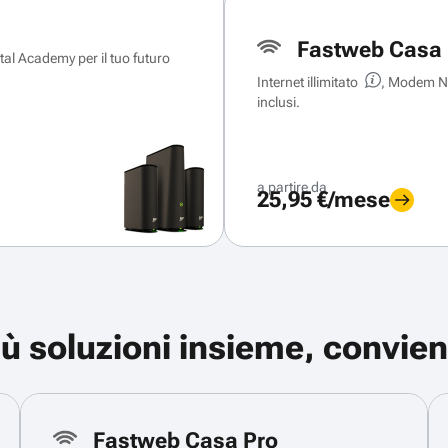
Fastweb Casa 
ital Academy per il tuo futuro
Internet illimitato
, Modem Ne
inclusi.
a partire da
25,95 €/mese
iù soluzioni insieme, convien
Fastweb Casa Pro