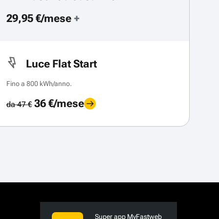
29,95 €/mese
+
Luce Flat Start
Fino a 800 kWh/anno.
36 €/mese
da 47 €
Super app MyFastweb