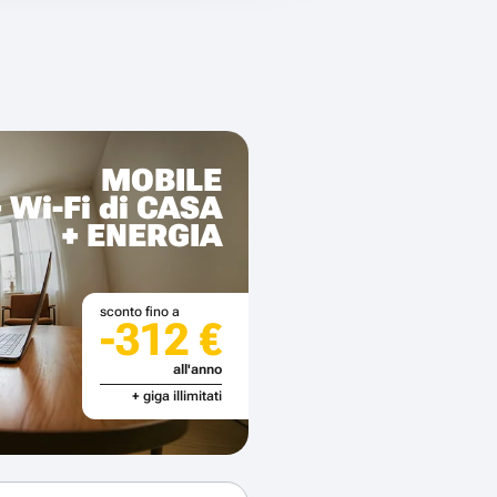
MOBILE
+ Wi-Fi di CASA
+ ENERGIA
sconto fino a
-312 €
all'anno
+ giga illimitati