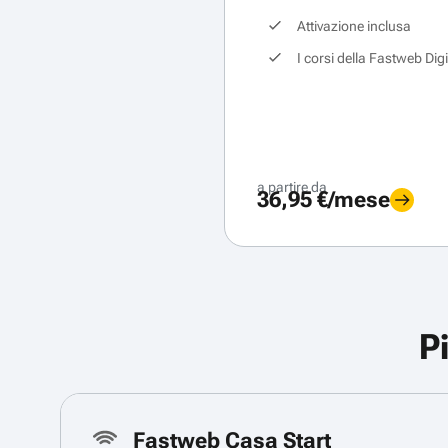
Attivazione inclusa
I corsi della Fastweb Dig
a partire da
36,95 €/mese
P
Fastweb Casa Start