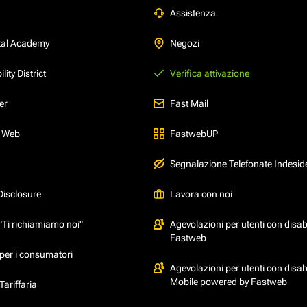
Assistenza
tal Academy
Negozi
ity District
Verifica attivazione
er
Fast Mail
l Web
FastwebUP
Segnalazione Telefonate Indesid
Disclosure
Lavora con noi
"Ti richiamiamo noi"
Agevolazioni per utenti con disabi
Fastweb
per i consumatori
Agevolazioni per utenti con disabi
Mobile powered by Fastweb
ariffaria