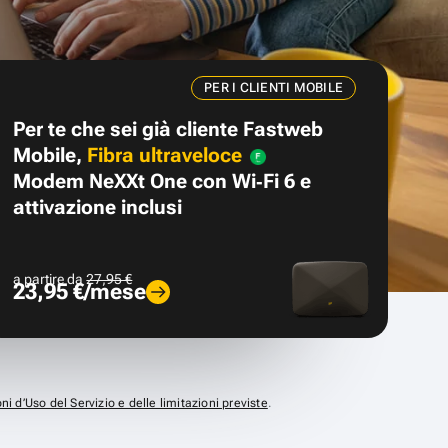
PER I CLIENTI MOBILE
Per te che sei già cliente Fastweb
Mobile,
Fibra ultraveloce
Modem NeXXt One con Wi‑Fi 6 e
attivazione inclusi
a partire da
27,95 €
23,95 €/mese
ni d’Uso del Servizio e delle limitazioni previste
.