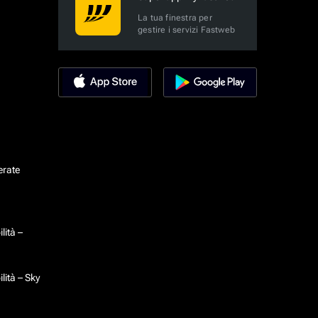
La tua finestra per
gestire i servizi Fastweb
erate
lità –
lità – Sky