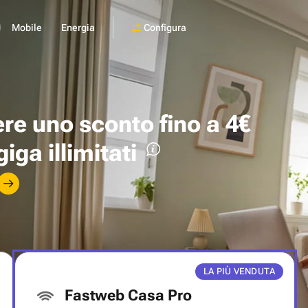
Configura
Mobile
Energia
ere uno
sconto fino a 4€
giga illimitati
LA PIÙ VENDUTA
Fastweb Casa Pro