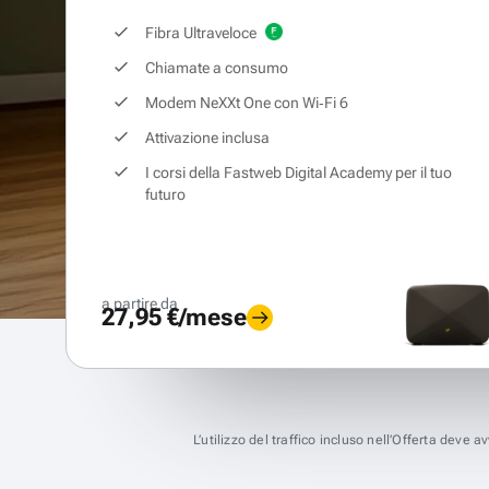
Fibra Ultraveloce
Chiamate a consumo
Modem NeXXt One con Wi‑Fi 6
Attivazione inclusa
I corsi della Fastweb Digital Academy per il tuo
futuro
a partire da
27,95 €/mese
L’utilizzo del traffico incluso nell’Offerta deve 