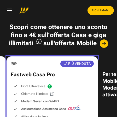
RICHIAMAMI
Scopri come ottenere uno
sconto
fino a 4€
sull’offerta Casa e
giga
illimitati
sull'offerta Mobile
LA PIÙ VENDUTA
Per te
Fastweb Casa Pro
Mobil
Fibra Ultraveloce
Modem
attiva
Chiamate illimitate
Modem Seven con Wi‑Fi 7
Assicurazione Assistenza Casa
Attivazione inclusa