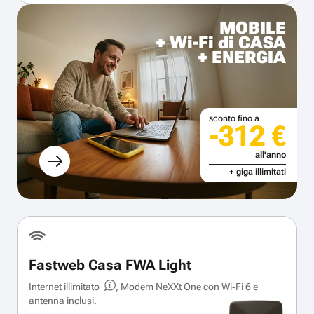
MOBILE
+ Wi-Fi di CASA
+ ENERGIA
sconto fino a
-312 €
all'anno
+ giga illimitati
Fastweb Casa FWA Light
Internet illimitato
, Modem NeXXt One con Wi‑Fi 6 e
antenna inclusi.