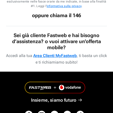
esclusivamente nelle fasce orarie da me indicate, in base alla finalità
#1. Leggi l'
informativa sulla privacy
.
oppure chiama il 146
Sei già cliente Fastweb e hai bisogno
d’assistenza? o vuoi attivare un’offerta
mobile?
Accedi alla tua
Area Clienti MyFastweb
, ti basta un click
e ti richiamiamo subito!
Insieme, siamo futuro