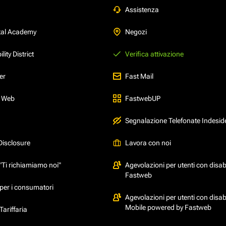
Assistenza
tal Academy
Negozi
ity District
Verifica attivazione
er
Fast Mail
l Web
FastwebUP
Segnalazione Telefonate Indesid
Disclosure
Lavora con noi
"Ti richiamiamo noi"
Agevolazioni per utenti con disabi
Fastweb
per i consumatori
Agevolazioni per utenti con disabi
Mobile powered by Fastweb
ariffaria