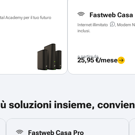
Fastweb Casa 
ital Academy per il tuo futuro
Internet illimitato
, Modem Ne
inclusi.
a partire da
25,95 €/mese
iù soluzioni insieme, convien
Fastweb Casa Pro