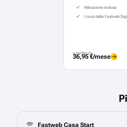
Attivazione inclusa
I corsi della Fastweb Dig
a partire da
36,95 €/mese
P
Fastweb Casa Start