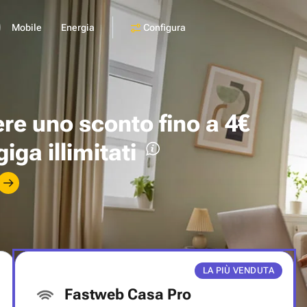
Configura
Mobile
Energia
ere uno
sconto fino a 4€
giga illimitati
LA PIÙ VENDUTA
Fastweb Casa Pro