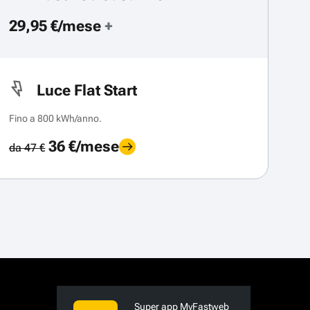
29,95 €/mese
+
Luce Flat Start
Fino a 800 kWh/anno.
36 €/mese
da 47 €
Super app MyFastweb