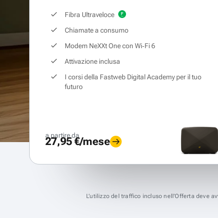
Fibra Ultraveloce
Chiamate a consumo
Modem NeXXt One con Wi‑Fi 6
Attivazione inclusa
I corsi della Fastweb Digital Academy per il tuo
futuro
a partire da
27,95 €/mese
L’utilizzo del traffico incluso nell’Offerta deve 