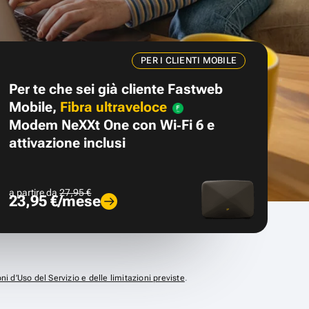
PER I CLIENTI MOBILE
Per te che sei già cliente Fastweb
Mobile,
Fibra ultraveloce
Modem NeXXt One con Wi‑Fi 6 e
attivazione inclusi
a partire da
27,95 €
23,95 €/mese
ni d’Uso del Servizio e delle limitazioni previste
.