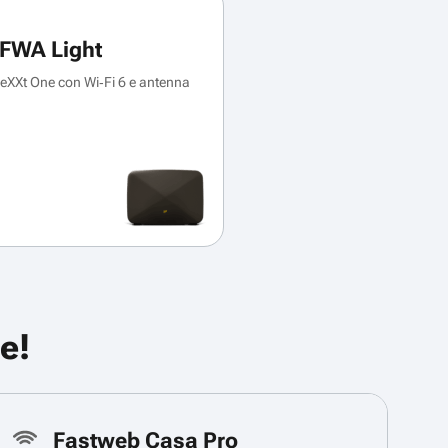
FWA Light
XXt One con Wi‑Fi 6 e antenna
e!
Fastweb Casa Pro