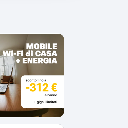
MOBILE
+ Wi-Fi di CASA
+ ENERGIA
sconto fino a
-312 €
all'anno
+ giga illimitati