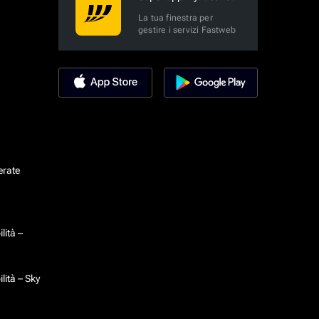
La tua finestra per
gestire i servizi Fastweb
erate
lità –
lità – Sky