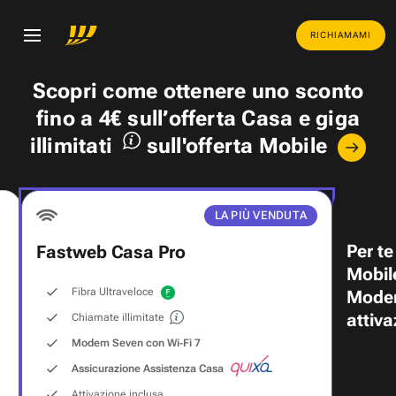
RICHIAMAMI
Scopri come ottenere uno
sconto
fino a 4€
sull’offerta Casa e
giga
illimitati
sull'offerta Mobile
LA PIÙ VENDUTA
Per te
Fastweb Casa Pro
Mobil
Fibra Ultraveloce
Modem
attiva
Chiamate illimitate
Modem Seven con Wi‑Fi 7
Assicurazione Assistenza Casa
Attivazione inclusa