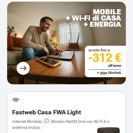
MOBILE
+ Wi-Fi di CASA
+ ENERGIA
sconto fino a
-312 €
all'anno
+ giga illimitati
Fastweb Casa FWA Light
Internet illimitato
, Modem NeXXt One con Wi‑Fi 6 e
antenna inclusi.