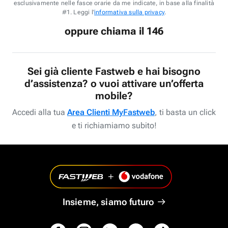
esclusivamente nelle fasce orarie da me indicate, in base alla finalità
#1. Leggi l'
informativa sulla privacy
.
oppure chiama il 146
Sei già cliente Fastweb e hai bisogno
d’assistenza? o vuoi attivare un’offerta
mobile?
Accedi alla tua
Area Clienti MyFastweb
, ti basta un click
e ti richiamiamo subito!
Insieme, siamo futuro