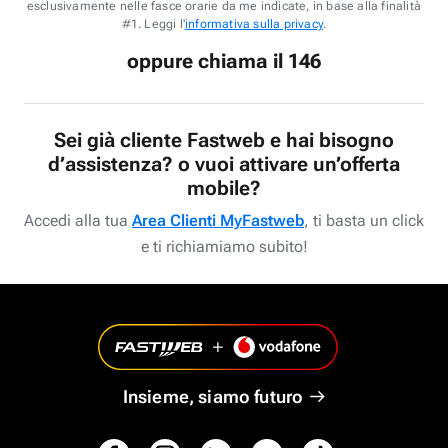
esclusivamente nelle fasce orarie da me indicate, in base alla finalità
#1. Leggi l'
informativa sulla privacy
.
oppure chiama il 146
Sei già cliente Fastweb e hai bisogno
d’assistenza? o vuoi attivare un’offerta
mobile?
Accedi alla tua
Area Clienti MyFastweb
, ti basta un click
e ti richiamiamo subito!
Insieme, siamo futuro