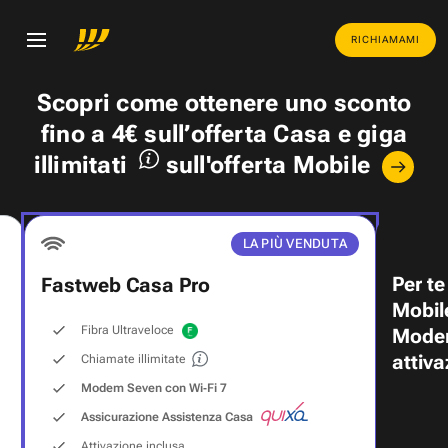
RICHIAMAMI
Scopri come ottenere uno
sconto
fino a 4€
sull’offerta Casa e
giga
illimitati
sull'offerta Mobile
LA PIÙ VENDUTA
Per te
Fastweb Casa Pro
Mobil
Fibra Ultraveloce
Modem
attiva
Chiamate illimitate
Modem Seven con Wi‑Fi 7
Assicurazione Assistenza Casa
Attivazione inclusa