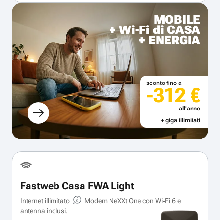
MOBILE
+ Wi-Fi di CASA
+ ENERGIA
sconto fino a
-312 €
all'anno
+ giga illimitati
Fastweb Casa FWA Light
Internet illimitato
, Modem NeXXt One con Wi‑Fi 6 e
antenna inclusi.