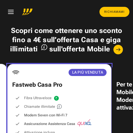
RICHIAMAMI
Scopri come ottenere uno
sconto
fino a 4€
sull’offerta Casa e
giga
illimitati
sull'offerta Mobile
LA PIÙ VENDUTA
Per te
Fastweb Casa Pro
Mobil
Fibra Ultraveloce
Modem
attiva
Chiamate illimitate
Modem Seven con Wi‑Fi 7
Assicurazione Assistenza Casa
Attivazione inclusa