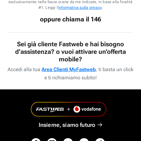
esclusivamente nelle fasce orarie da me indicate, in base alla finalità
#1. Leggi l'
informativa sulla privacy
.
oppure chiama il 146
Sei già cliente Fastweb e hai bisogno
d’assistenza? o vuoi attivare un’offerta
mobile?
Accedi alla tua
Area Clienti MyFastweb
, ti basta un click
e ti richiamiamo subito!
Insieme, siamo futuro