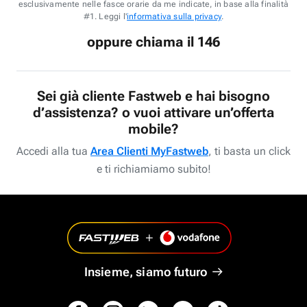
esclusivamente nelle fasce orarie da me indicate, in base alla finalità
#1. Leggi l'
informativa sulla privacy
.
oppure chiama il 146
Sei già cliente Fastweb e hai bisogno
d’assistenza? o vuoi attivare un’offerta
mobile?
Accedi alla tua
Area Clienti MyFastweb
, ti basta un click
e ti richiamiamo subito!
Insieme, siamo futuro