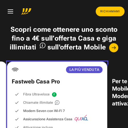
RICHIAMAMI
Scopri come ottenere uno
sconto
fino a 4€
sull’offerta Casa e
giga
illimitati
sull'offerta Mobile
LA PIÙ VENDUTA
Per te
Fastweb Casa Pro
Mobil
Fibra Ultraveloce
Modem
attiva
Chiamate illimitate
Modem Seven con Wi‑Fi 7
Assicurazione Assistenza Casa
Attivazione inclusa