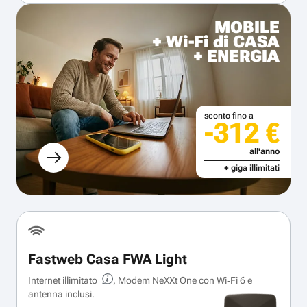
MOBILE
+ Wi-Fi di CASA
+ ENERGIA
sconto fino a
-312 €
all'anno
+ giga illimitati
Fastweb Casa FWA Light
Internet illimitato
, Modem NeXXt One con Wi‑Fi 6 e
antenna inclusi.