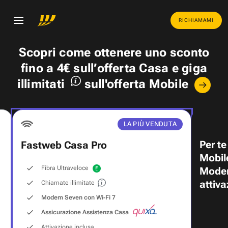
RICHIAMAMI
Scopri come ottenere uno
sconto
fino a 4€
sull’offerta Casa e
giga
illimitati
sull'offerta Mobile
LA PIÙ VENDUTA
Per te
Fastweb Casa Pro
Mobil
Fibra Ultraveloce
Modem
attiva
Chiamate illimitate
Modem Seven con Wi‑Fi 7
Assicurazione Assistenza Casa
Attivazione inclusa