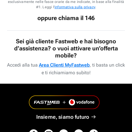
esclusivamente nelle fasce orarie da me indicate, in base alla finalità
#1. Leggi l'
informativa sulla privacy
.
oppure chiama il 146
Sei già cliente Fastweb e hai bisogno
d’assistenza? o vuoi attivare un’offerta
mobile?
Accedi alla tua
Area Clienti MyFastweb
, ti basta un click
e ti richiamiamo subito!
Insieme, siamo futuro