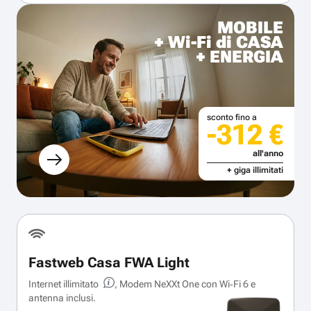
MOBILE
+ Wi-Fi di CASA
+ ENERGIA
sconto fino a
-312 €
all'anno
+ giga illimitati
Fastweb Casa FWA Light
Internet illimitato
, Modem NeXXt One con Wi‑Fi 6 e
antenna inclusi.