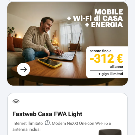
MOBILE
+ Wi-Fi di CASA
+ ENERGIA
sconto fino a
-312 €
all'anno
+ giga illimitati
Fastweb Casa FWA Light
Internet illimitato
, Modem NeXXt One con Wi‑Fi 6 e
antenna inclusi.