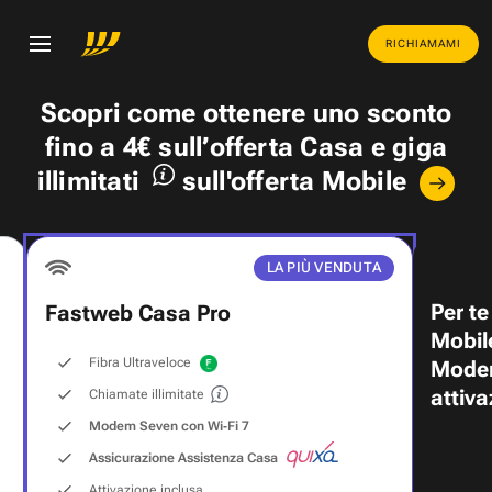
RICHIAMAMI
Scopri come ottenere uno
sconto
fino a 4€
sull’offerta Casa e
giga
illimitati
sull'offerta Mobile
LA PIÙ VENDUTA
Per te
Fastweb Casa Pro
Mobil
Fibra Ultraveloce
Modem
attiva
Chiamate illimitate
Modem Seven con Wi‑Fi 7
Assicurazione Assistenza Casa
Attivazione inclusa