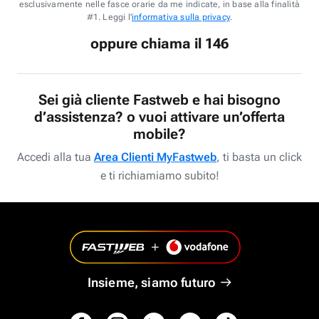
esclusivamente nelle fasce orarie da me indicate, in base alla finalità
#1. Leggi l'
informativa sulla privacy
.
oppure chiama il 146
Sei già cliente Fastweb e hai bisogno
d’assistenza? o vuoi attivare un’offerta
mobile?
Accedi alla tua
Area Clienti MyFastweb
, ti basta un click
e ti richiamiamo subito!
Insieme, siamo futuro