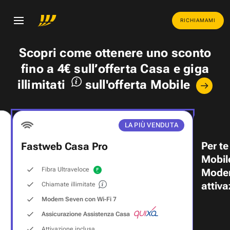
RICHIAMAMI
Scopri come ottenere uno
sconto
fino a 4€
sull’offerta Casa e
giga
illimitati
sull'offerta Mobile
LA PIÙ VENDUTA
Per te
Fastweb Casa Pro
Mobil
Fibra Ultraveloce
Modem
attiva
Chiamate illimitate
Modem Seven con Wi‑Fi 7
Assicurazione Assistenza Casa
Attivazione inclusa