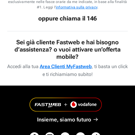
esclusivamente nelle fasce orarie da me indicate, in base alla finalità
#1. Leggi l'
informativa sulla privacy
.
oppure chiama il 146
Sei già cliente Fastweb e hai bisogno
d’assistenza? o vuoi attivare un’offerta
mobile?
Accedi alla tua
Area Clienti MyFastweb
, ti basta un click
e ti richiamiamo subito!
Insieme, siamo futuro