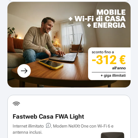
MOBILE
+ Wi-Fi di CASA
+ ENERGIA
sconto fino a
-312 €
all'anno
+ giga illimitati
Fastweb Casa FWA Light
Internet illimitato
, Modem NeXXt One con Wi‑Fi 6 e
antenna inclusi.