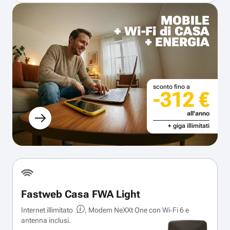
MOBILE
+ Wi-Fi di CASA
+ ENERGIA
sconto fino a
-312 €
all'anno
+ giga illimitati
Fastweb Casa FWA Light
Internet illimitato
, Modem NeXXt One con Wi‑Fi 6 e
antenna inclusi.