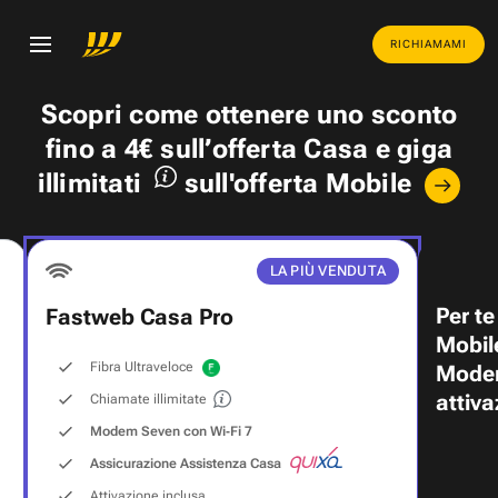
RICHIAMAMI
Scopri come ottenere uno
sconto
fino a 4€
sull’offerta Casa e
giga
illimitati
sull'offerta Mobile
LA PIÙ VENDUTA
Per te
Fastweb Casa Pro
Mobil
Fibra Ultraveloce
Modem
attiva
Chiamate illimitate
Modem Seven con Wi‑Fi 7
Assicurazione Assistenza Casa
Attivazione inclusa