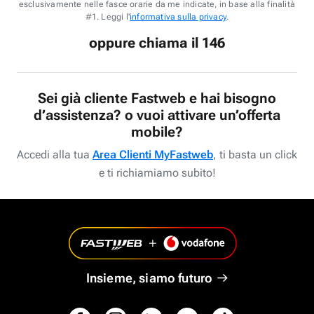
esclusivamente nelle fasce orarie da me indicate, in base alla finalità
#1. Leggi l'
informativa sulla privacy
.
oppure chiama il 146
Sei già cliente Fastweb e hai bisogno
d’assistenza? o vuoi attivare un’offerta
mobile?
Accedi alla tua
Area Clienti MyFastweb
, ti basta un click
e ti richiamiamo subito!
Insieme, siamo futuro