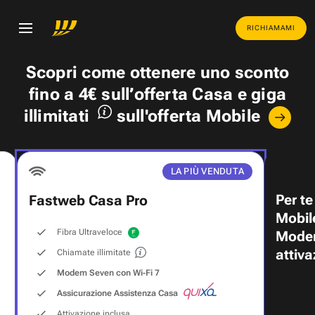
RICHIAMAMI
Scopri come ottenere uno
sconto
fino a 4€
sull’offerta Casa e
giga
illimitati
sull'offerta Mobile
LA PIÙ VENDUTA
Per te
Fastweb Casa Pro
Mobil
Fibra Ultraveloce
Modem
attiva
Chiamate illimitate
Modem Seven con Wi‑Fi 7
Assicurazione Assistenza Casa
Attivazione inclusa