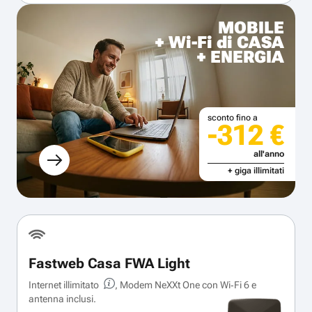
MOBILE
+ Wi-Fi di CASA
+ ENERGIA
sconto fino a
-312 €
all'anno
+ giga illimitati
Fastweb Casa FWA Light
Internet illimitato
, Modem NeXXt One con Wi‑Fi 6 e
antenna inclusi.