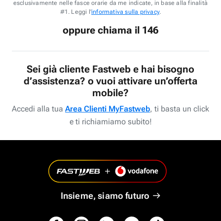
esclusivamente nelle fasce orarie da me indicate, in base alla finalità
#1. Leggi l'
informativa sulla privacy
.
oppure chiama il 146
Sei già cliente Fastweb e hai bisogno
d’assistenza? o vuoi attivare un’offerta
mobile?
Accedi alla tua
Area Clienti MyFastweb
, ti basta un click
e ti richiamiamo subito!
Insieme, siamo futuro