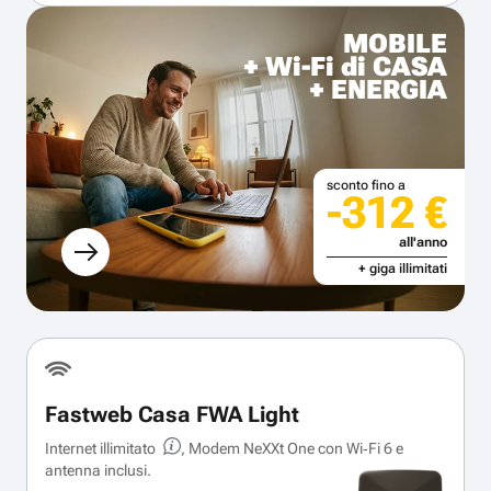
MOBILE
+ Wi-Fi di CASA
+ ENERGIA
sconto fino a
-312 €
all'anno
+ giga illimitati
Fastweb Casa FWA Light
Internet illimitato
, Modem NeXXt One con Wi‑Fi 6 e
antenna inclusi.