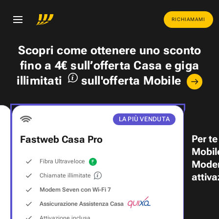
RICHIAMAMI
Scopri come ottenere uno
sconto
fino a 4€
sull’offerta Casa e
giga
illimitati
sull'offerta Mobile
LA PIÙ VENDUTA
Per te
Fastweb Casa Pro
Mobil
Fibra Ultraveloce
Modem
attiva
Chiamate illimitate
Modem Seven con Wi‑Fi 7
Assicurazione Assistenza Casa
Attivazione inclusa