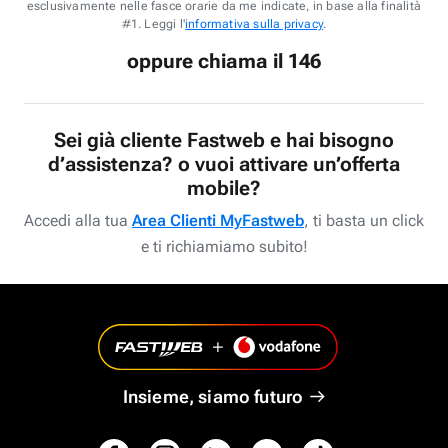
esclusivamente nelle fasce orarie da me indicate, in base alla finalità
#1. Leggi l'
informativa sulla privacy
.
oppure chiama il 146
Sei già cliente Fastweb e hai bisogno
d’assistenza? o vuoi attivare un’offerta
mobile?
Accedi alla tua
Area Clienti MyFastweb
, ti basta un click
e ti richiamiamo subito!
Insieme, siamo futuro