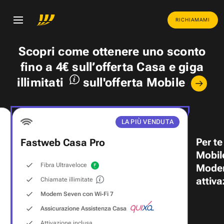
RICHIAMAMI
Scopri come ottenere uno
sconto
fino a 4€
sull’offerta Casa e
giga
illimitati
sull'offerta Mobile
LA PIÙ VENDUTA
Per te
Fastweb Casa Pro
Mobil
Fibra Ultraveloce
Modem
attiva
Chiamate illimitate
Modem Seven con Wi‑Fi 7
Assicurazione Assistenza Casa
Attivazione inclusa