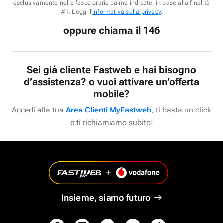
esclusivamente nelle fasce orarie da me indicate, in base alla finalità
#1. Leggi l'
informativa sulla privacy
.
oppure chiama il 146
Sei già cliente Fastweb e hai bisogno
d’assistenza? o vuoi attivare un’offerta
mobile?
Accedi alla tua
Area Clienti MyFastweb
, ti basta un click
e ti richiamiamo subito!
Insieme, siamo futuro