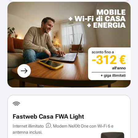
MOBILE
+ Wi-Fi di CASA
+ ENERGIA
sconto fino a
-312 €
all'anno
+ giga illimitati
Fastweb Casa FWA Light
Internet illimitato
, Modem NeXXt One con Wi‑Fi 6 e
antenna inclusi.