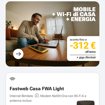
MOBILE
+ Wi-Fi di CASA
+ ENERGIA
sconto fino a
-312 €
all'anno
+ giga illimitati
Fastweb Casa FWA Light
Internet illimitato
, Modem NeXXt One con Wi‑Fi 6 e
antenna inclusi.