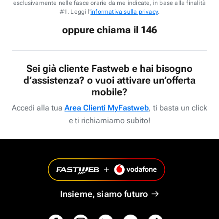
esclusivamente nelle fasce orarie da me indicate, in base alla finalità
#1. Leggi l'
informativa sulla privacy
.
oppure chiama il 146
Sei già cliente Fastweb e hai bisogno
d’assistenza? o vuoi attivare un’offerta
mobile?
Accedi alla tua
Area Clienti MyFastweb
, ti basta un click
e ti richiamiamo subito!
Insieme, siamo futuro