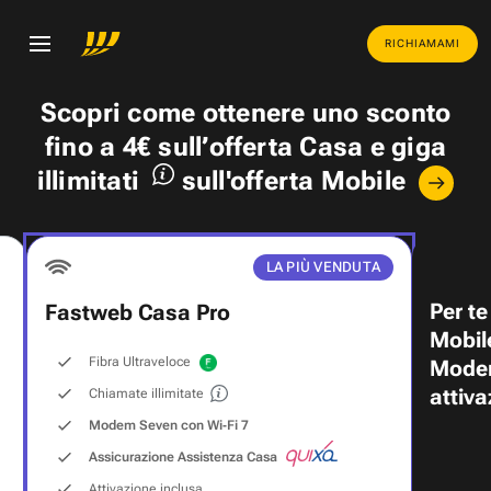
RICHIAMAMI
Scopri come ottenere uno
sconto
fino a 4€
sull’offerta Casa e
giga
illimitati
sull'offerta Mobile
LA PIÙ VENDUTA
Per te
Fastweb Casa Pro
Mobil
Fibra Ultraveloce
Modem
attiva
Chiamate illimitate
Modem Seven con Wi‑Fi 7
Assicurazione Assistenza Casa
Attivazione inclusa