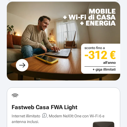
MOBILE
+ Wi-Fi di CASA
+ ENERGIA
sconto fino a
-312 €
all'anno
+ giga illimitati
Fastweb Casa FWA Light
Internet illimitato
, Modem NeXXt One con Wi‑Fi 6 e
antenna inclusi.