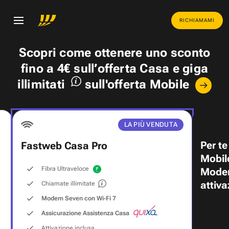
RICHIAMAMI
Scopri come ottenere uno
sconto
fino a 4€
sull’offerta Casa e
giga
illimitati
sull'offerta Mobile
LA PIÙ VENDUTA
Per te
Fastweb Casa Pro
Mobil
Fibra Ultraveloce
Modem
attiva
Chiamate illimitate
Modem Seven con Wi‑Fi 7
Assicurazione Assistenza Casa
Attivazione inclusa