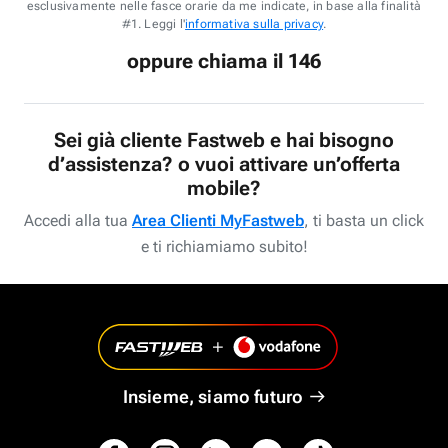
esclusivamente nelle fasce orarie da me indicate, in base alla finalità
#1. Leggi l'
informativa sulla privacy
.
oppure chiama il 146
Sei già cliente Fastweb e hai bisogno
d’assistenza? o vuoi attivare un’offerta
mobile?
Accedi alla tua
Area Clienti MyFastweb
, ti basta un click
e ti richiamiamo subito!
Insieme, siamo futuro