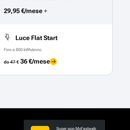
29,95 €/mese
+
Luce Flat Start
Fino a 800 kWh/anno.
36 €/mese
da 47 €
Super app MyFastweb