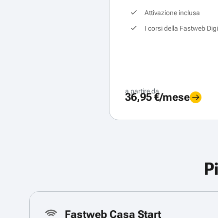
Attivazione inclusa
I corsi della Fastweb Dig
a partire da
36,95 €/mese
P
Fastweb Casa Start