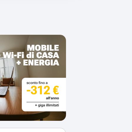
MOBILE
+ Wi-Fi di CASA
+ ENERGIA
sconto fino a
-312 €
all'anno
+ giga illimitati