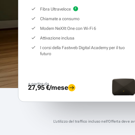
Fibra Ultraveloce
Chiamate a consumo
Modem NeXXt One con Wi‑Fi 6
Attivazione inclusa
I corsi della Fastweb Digital Academy per il tuo
futuro
a partire da
27,95 €/mese
L’utilizzo del traffico incluso nell’Offerta deve 