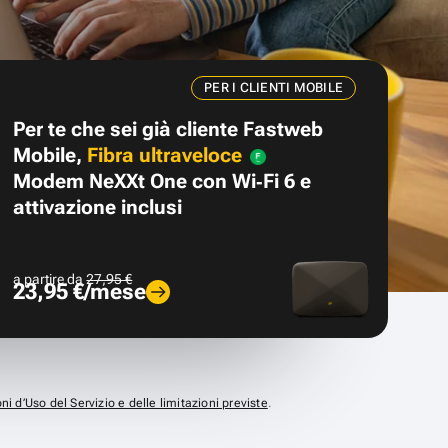
PER I CLIENTI MOBILE
Per te che sei già cliente Fastweb
Mobile,
Fibra ultraveloce
Modem NeXXt One con Wi‑Fi 6 e
attivazione inclusi
a partire da
27,95 €
23,95 €/mese
ni d’Uso del Servizio e delle limitazioni previste
.