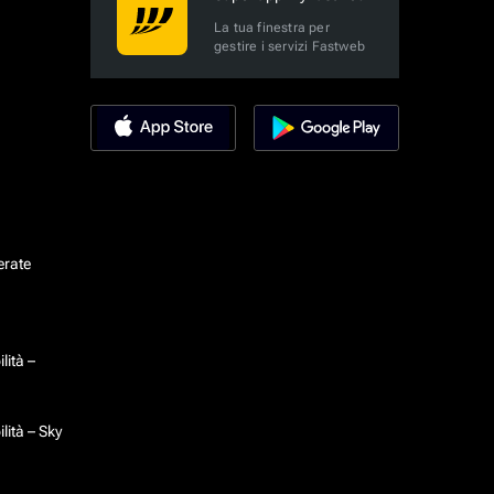
La tua finestra per
gestire i servizi Fastweb
erate
lità –
lità – Sky