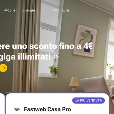
Configura
Mobile
Energia
ere uno
sconto fino a 4€
giga illimitati
LA PIÙ VENDUTA
Fastweb Casa Pro