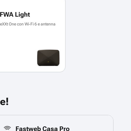
FWA Light
XXt One con Wi‑Fi 6 e antenna
e!
Fastweb Casa Pro