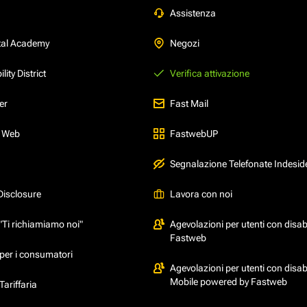
Assistenza
tal Academy
Negozi
ity District
Verifica attivazione
er
Fast Mail
l Web
FastwebUP
Segnalazione Telefonate Indesid
Disclosure
Lavora con noi
"Ti richiamiamo noi"
Agevolazioni per utenti con disabi
Fastweb
per i consumatori
Agevolazioni per utenti con disabi
Mobile powered by Fastweb
ariffaria