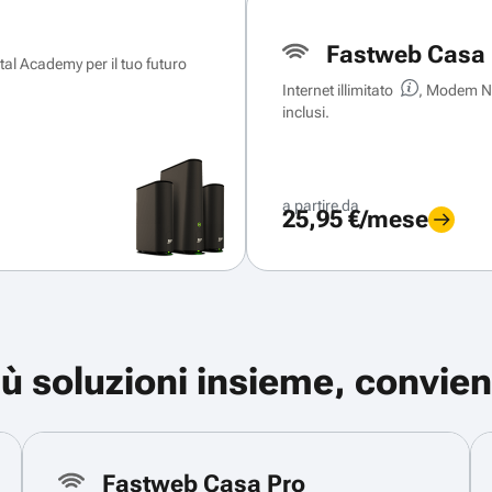
Fastweb Casa 
ital Academy per il tuo futuro
Internet illimitato
, Modem Ne
inclusi.
a partire da
25,95 €/mese
iù soluzioni insieme, convien
Fastweb Casa Pro