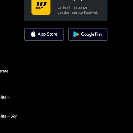
La tua finestra per
gestire i servizi Fastweb
erate
lità –
lità – Sky