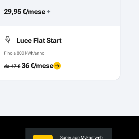
29,95 €/mese
+
Luce Flat Start
Fino a 800 kWh/anno.
36 €/mese
da 47 €
Super app MyFastweb