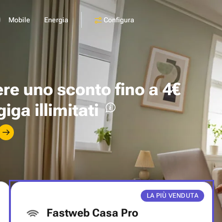
Configura
Mobile
Energia
ere uno
sconto fino a 4€
giga illimitati
LA PIÙ VENDUTA
Fastweb Casa Pro