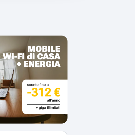
MOBILE
+ Wi-Fi di CASA
+ ENERGIA
sconto fino a
-312 €
all'anno
+ giga illimitati