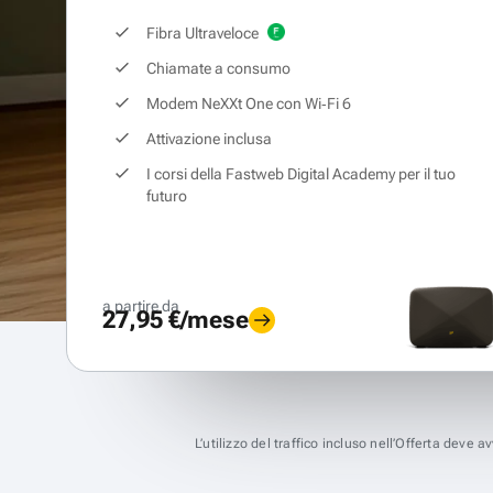
Fibra Ultraveloce
Chiamate a consumo
Modem NeXXt One con Wi‑Fi 6
Attivazione inclusa
I corsi della Fastweb Digital Academy per il tuo
futuro
a partire da
27,95 €/mese
L’utilizzo del traffico incluso nell’Offerta deve 