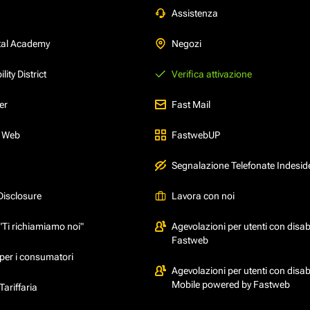
Assistenza
tal Academy
Negozi
ity District
Verifica attivazione
er
Fast Mail
l Web
FastwebUP
Segnalazione Telefonate Indesid
Disclosure
Lavora con noi
"Ti richiamiamo noi"
Agevolazioni per utenti con disabi
Fastweb
per i consumatori
Agevolazioni per utenti con disabi
Mobile powered by Fastweb
ariffaria