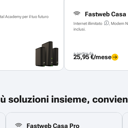
Fastweb Casa 
ital Academy per il tuo futuro
Internet illimitato
, Modem Ne
inclusi.
a partire da
25,95 €/mese
iù soluzioni insieme, convien
Fastweb Casa Pro