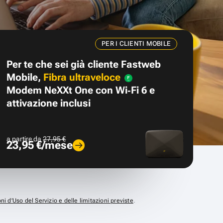
PER I CLIENTI MOBILE
Per te che sei già cliente Fastweb
Mobile,
Fibra ultraveloce
Modem NeXXt One con Wi‑Fi 6 e
attivazione inclusi
a partire da
27,95 €
23,95 €/mese
ni d’Uso del Servizio e delle limitazioni previste
.