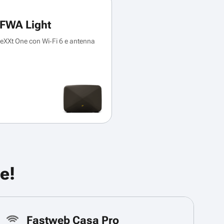
FWA Light
XXt One con Wi‑Fi 6 e antenna
e!
Fastweb Casa Pro