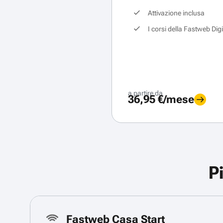
Attivazione inclusa
I corsi della Fastweb Dig
a partire da
36,95 €/mese
P
Fastweb Casa Start