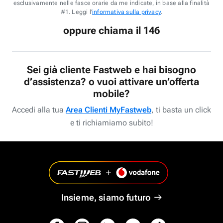
esclusivamente nelle fasce orarie da me indicate, in base alla finalità
#1. Leggi l'
informativa sulla privacy
.
oppure chiama il 146
Sei già cliente Fastweb e hai bisogno
d’assistenza? o vuoi attivare un’offerta
mobile?
Accedi alla tua
Area Clienti MyFastweb
, ti basta un click
e ti richiamiamo subito!
Insieme, siamo futuro