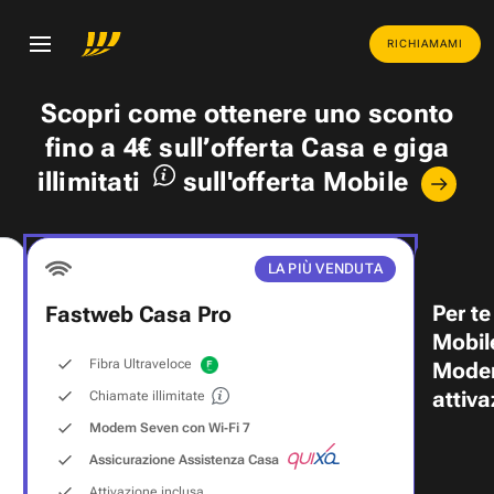
RICHIAMAMI
Scopri come ottenere uno
sconto
fino a 4€
sull’offerta Casa e
giga
illimitati
sull'offerta Mobile
LA PIÙ VENDUTA
Per te
Fastweb Casa Pro
Mobil
Fibra Ultraveloce
Modem
attiva
Chiamate illimitate
Modem Seven con Wi‑Fi 7
Assicurazione Assistenza Casa
Attivazione inclusa