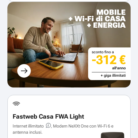
MOBILE
+ Wi-Fi di CASA
+ ENERGIA
sconto fino a
-312 €
all'anno
+ giga illimitati
Fastweb Casa FWA Light
Internet illimitato
, Modem NeXXt One con Wi‑Fi 6 e
antenna inclusi.