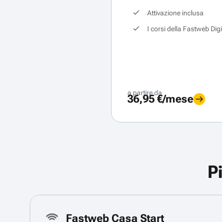
Attivazione inclusa
I corsi della Fastweb Dig
a partire da
36,95 €/mese
P
Fastweb Casa Start