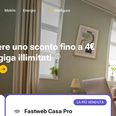
Configura
Mobile
Energia
ere uno
sconto fino a 4€
giga illimitati
LA PIÙ VENDUTA
Fastweb Casa Pro