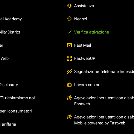
Assistenza
tal Academy
Negozi
ity District
Verifica attivazione
er
Fast Mail
l Web
FastwebUP
Segnalazione Telefonate Indesid
Disclosure
Lavora con noi
"Ti richiamiamo noi"
Agevolazioni per utenti con disabi
Fastweb
per i consumatori
Agevolazioni per utenti con disabi
Mobile powered by Fastweb
ariffaria