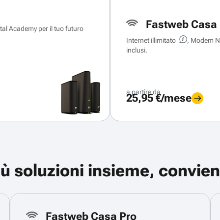
Fastweb Casa 
ital Academy per il tuo futuro
Internet illimitato
, Modem Ne
inclusi.
a partire da
25,95 €/mese
iù soluzioni insieme, convien
Fastweb Casa Pro