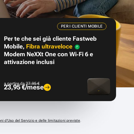
PER I CLIENTI MOBILE
Per te che sei già cliente Fastweb
Mobile,
Fibra ultraveloce
Modem NeXXt One con Wi‑Fi 6 e
attivazione inclusi
a partire da
27,95 €
23,95 €/mese
ni d’Uso del Servizio e delle limitazioni previste
.