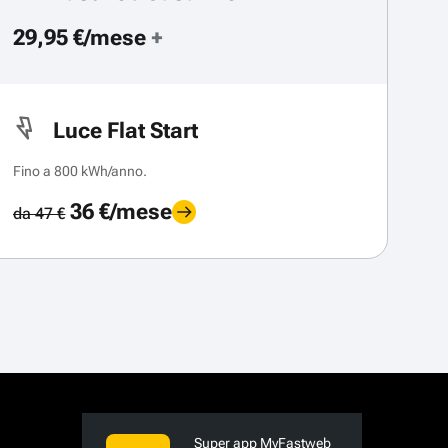
29,95 €/mese
+
Luce Flat Start
Fino a 800 kWh/anno.
36 €/mese
da 47 €
Super app MyFastweb