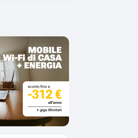
MOBILE
+ Wi-Fi di CASA
+ ENERGIA
sconto fino a
-312 €
all'anno
+ giga illimitati