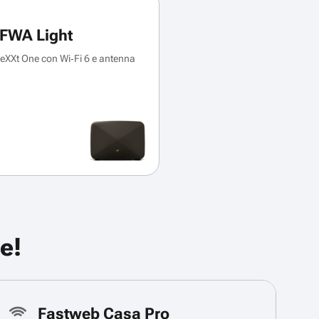
FWA Light
XXt One con Wi‑Fi 6 e antenna
e!
Fastweb Casa Pro