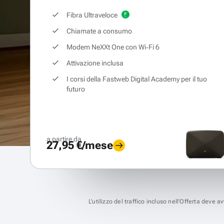
Fibra Ultraveloce
Chiamate a consumo
Modem NeXXt One con Wi‑Fi 6
Attivazione inclusa
I corsi della Fastweb Digital Academy per il tuo
futuro
a partire da
27,95 €/mese
L’utilizzo del traffico incluso nell’Offerta deve 