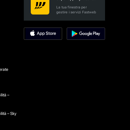
La tua finestra per
gestire i servizi Fastweb
erate
lità –
lità – Sky