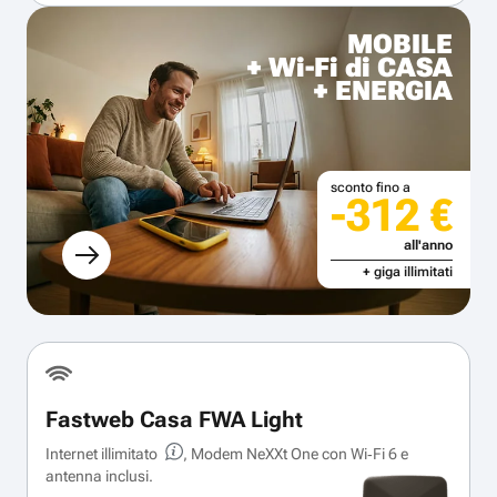
MOBILE
+ Wi-Fi di CASA
+ ENERGIA
sconto fino a
-312 €
all'anno
+ giga illimitati
Fastweb Casa FWA Light
Internet illimitato
, Modem NeXXt One con Wi‑Fi 6 e
antenna inclusi.