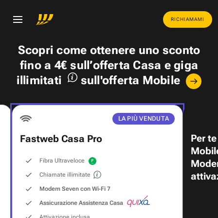
RICHIAMAMI
Scopri come ottenere uno
sconto
fino a 4€
sull’offerta Casa e
giga
illimitati
sull'offerta Mobile
LA PIÙ VENDUTA
Per te
Fastweb Casa Pro
Mobil
Fibra Ultraveloce
Modem
attiva
Chiamate illimitate
Modem Seven con Wi‑Fi 7
Assicurazione Assistenza Casa
Attivazione inclusa