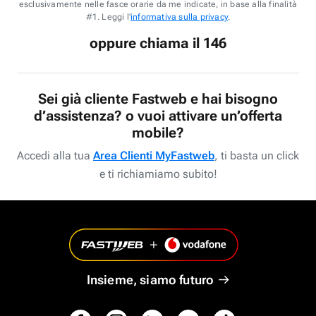
esclusivamente nelle fasce orarie da me indicate, in base alla finalità
#1. Leggi l'
informativa sulla privacy
.
oppure chiama il 146
Sei già cliente Fastweb e hai bisogno
d’assistenza? o vuoi attivare un’offerta
mobile?
Accedi alla tua
Area Clienti MyFastweb
, ti basta un click
e ti richiamiamo subito!
Insieme, siamo futuro