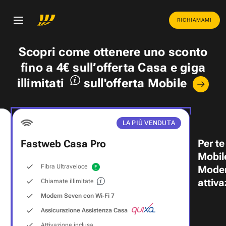
RICHIAMAMI
Scopri come ottenere uno
sconto
fino a 4€
sull’offerta Casa e
giga
illimitati
sull'offerta Mobile
LA PIÙ VENDUTA
Per te
Fastweb Casa Pro
Mobil
Fibra Ultraveloce
Modem
attiva
Chiamate illimitate
Modem Seven con Wi‑Fi 7
Assicurazione Assistenza Casa
Attivazione inclusa