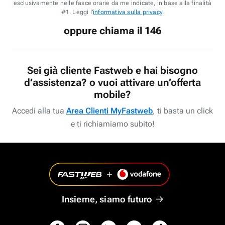
esclusivamente nelle fasce orarie da me indicate, in base alla finalità
#1. Leggi l'
informativa sulla privacy
.
oppure chiama il 146
Sei già cliente Fastweb e hai bisogno
d’assistenza? o vuoi attivare un’offerta
mobile?
Accedi alla tua
Area Clienti MyFastweb
, ti basta un click
e ti richiamiamo subito!
Insieme, siamo futuro