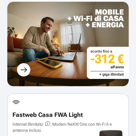
MOBILE
+ Wi-Fi di CASA
+ ENERGIA
sconto fino a
-312 €
all'anno
+ giga illimitati
Fastweb Casa FWA Light
Internet illimitato
, Modem NeXXt One con Wi‑Fi 6 e
antenna inclusi.