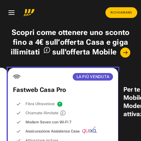
RICHIAMAMI
Scopri come ottenere uno
sconto
fino a 4€
sull’offerta Casa e
giga
illimitati
sull'offerta Mobile
LA PIÙ VENDUTA
Per te
Fastweb Casa Pro
Mobil
Fibra Ultraveloce
Modem
attiva
Chiamate illimitate
Modem Seven con Wi‑Fi 7
Assicurazione Assistenza Casa
Attivazione inclusa