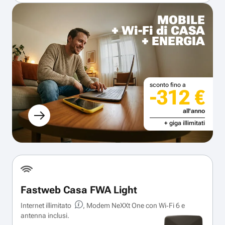
MOBILE
+ Wi-Fi di CASA
+ ENERGIA
sconto fino a
-312 €
all'anno
+ giga illimitati
Fastweb Casa FWA Light
Internet illimitato
, Modem NeXXt One con Wi‑Fi 6 e
antenna inclusi.