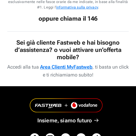
esclusivamente nelle fasce orarie da me indicate, in base alla finalità
#1. Leggi l'
informativa sulla privacy
.
oppure chiama il 146
Sei già cliente Fastweb e hai bisogno
d’assistenza? o vuoi attivare un’offerta
mobile?
Accedi alla tua
Area Clienti MyFastweb
, ti basta un click
e ti richiamiamo subito!
Insieme, siamo futuro