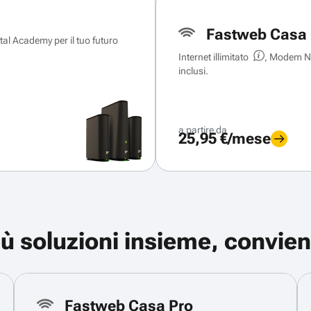
Fastweb Casa 
ital Academy per il tuo futuro
Internet illimitato
, Modem Ne
inclusi.
a partire da
25,95 €/mese
iù soluzioni insieme, convien
Fastweb Casa Pro