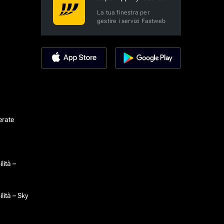
La tua finestra per
gestire i servizi Fastweb
erate
lità –
lità – Sky