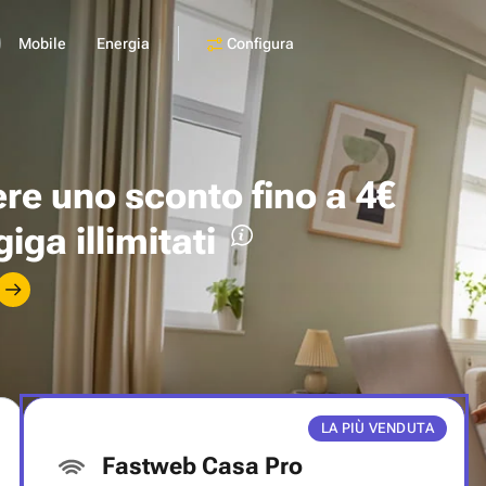
Configura
Mobile
Energia
ere uno
sconto fino a 4€
giga illimitati
LA PIÙ VENDUTA
Fastweb Casa Pro