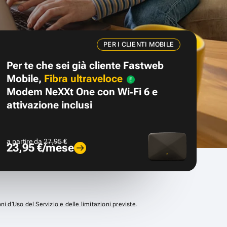
PER I CLIENTI MOBILE
Per te che sei già cliente Fastweb
Mobile,
Fibra ultraveloce
Modem NeXXt One con Wi‑Fi 6 e
attivazione inclusi
a partire da
27,95 €
23,95 €/mese
ni d’Uso del Servizio e delle limitazioni previste
.