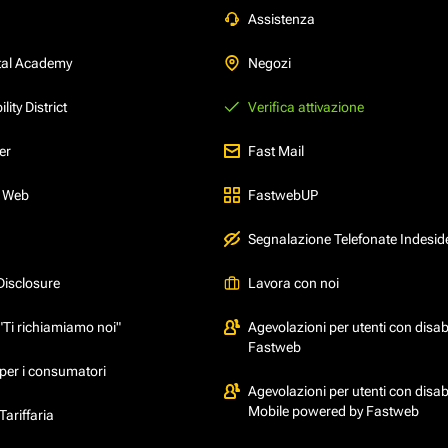
Assistenza
tal Academy
Negozi
ity District
Verifica attivazione
er
Fast Mail
l Web
FastwebUP
Segnalazione Telefonate Indesid
Disclosure
Lavora con noi
"Ti richiamiamo noi"
Agevolazioni per utenti con disabi
Fastweb
per i consumatori
Agevolazioni per utenti con disabi
Mobile powered by Fastweb
ariffaria