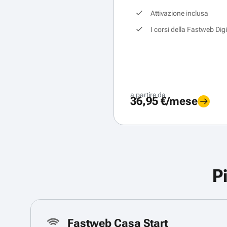
Attivazione inclusa
I corsi della Fastweb Dig
a partire da
36,95 €/mese
P
Fastweb Casa Start