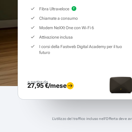
Fibra Ultraveloce
Chiamate a consumo
Modem NeXXt One con Wi‑Fi 6
Attivazione inclusa
I corsi della Fastweb Digital Academy per il tuo
futuro
a partire da
27,95 €/mese
L’utilizzo del traffico incluso nell’Offerta deve 