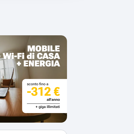
MOBILE
+ Wi-Fi di CASA
+ ENERGIA
sconto fino a
-312 €
all'anno
+ giga illimitati