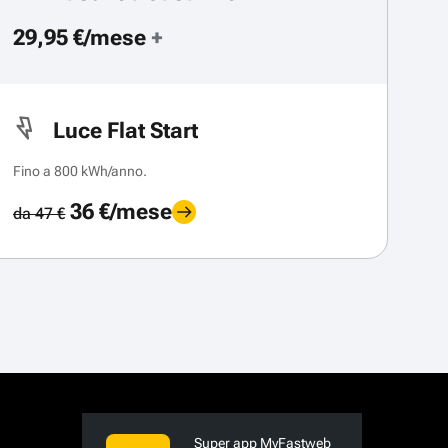
29,95 €/mese
+
Luce Flat Start
Fino a 800 kWh/anno.
36 €/mese
da 47 €
Super app MyFastweb