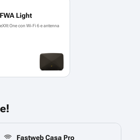
FWA Light
XXt One con Wi‑Fi 6 e antenna
e!
Fastweb Casa Pro