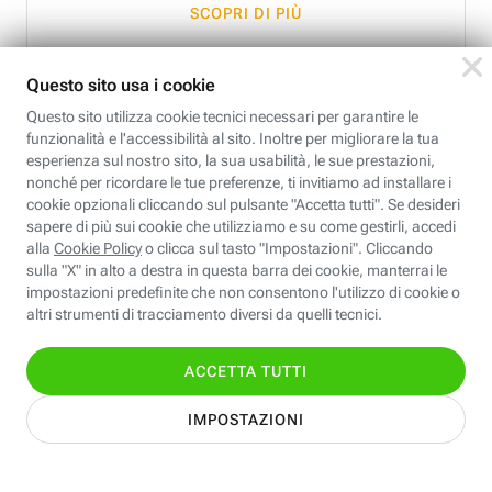
SCOPRI DI PIÙ
Se
sei cliente Fastweb
, puoi acquistare online.
Accedi a Fastweb Shop
.
Xiaomi
Redmi A3