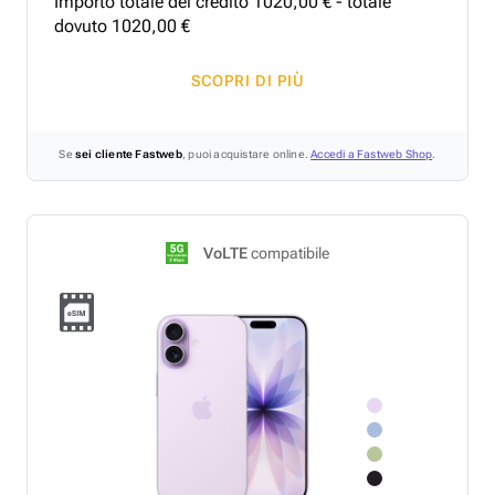
Importo totale del credito
1020
,
00
€ - totale
dovuto
1020
,
00
€
SCOPRI DI PIÙ
Se
sei cliente Fastweb
, puoi acquistare online.
Accedi a Fastweb Shop
.
VoLTE
compatibile