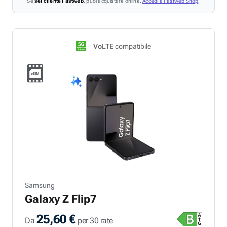
Se
sei cliente Fastweb
, puoi acquistare online.
Accedi a Fastweb Shop
.
VoLTE
compatibile
Samsung
Galaxy Z Flip7
25,60 €
Da
per 30 rate