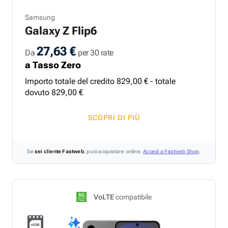
Samsung
Galaxy Z Flip6
27,63 €
Da
per 30 rate
a Tasso Zero
Importo totale del credito
829
,
00
€ - totale
dovuto
829
,
00
€
SCOPRI DI PIÙ
Se
sei cliente Fastweb
, puoi acquistare online.
Accedi a Fastweb Shop
.
VoLTE
compatibile