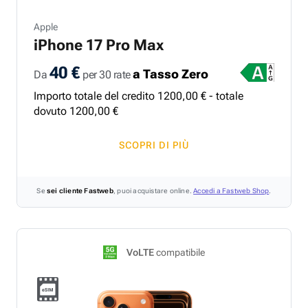
Apple
iPhone 17 Pro Max
40 €
a Tasso Zero
Da
per 30 rate
Importo totale del credito
1200
,
00
€ - totale
dovuto
1200
,
00
€
SCOPRI DI PIÙ
Se
sei cliente Fastweb
, puoi acquistare online.
Accedi a Fastweb Shop
.
VoLTE
compatibile