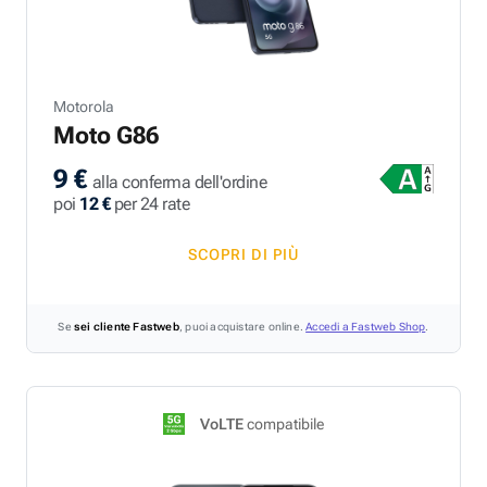
Motorola
Moto G86
9 €
alla conferma dell'ordine
poi
12 €
per 24 rate
SCOPRI DI PIÙ
Se
sei cliente Fastweb
, puoi acquistare online.
Accedi a Fastweb Shop
.
VoLTE
compatibile