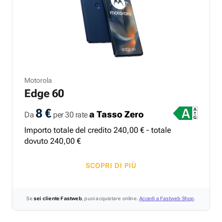
Motorola
Edge 60
8 €
a Tasso Zero
Da
per 30 rate
Importo totale del credito
240
,
00
€ - totale
dovuto
240
,
00
€
SCOPRI DI PIÙ
Se
sei cliente Fastweb
, puoi acquistare online.
Accedi a Fastweb Shop
.