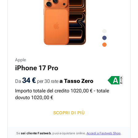
Apple
iPhone 17 Pro
34 €
a Tasso Zero
Da
per 30 rate
Importo totale del credito
1020
,
00
€ - totale
dovuto
1020
,
00
€
SCOPRI DI PIÙ
Se
sei cliente Fastweb
, puoi acquistare online.
Accedi a Fastweb Shop
.