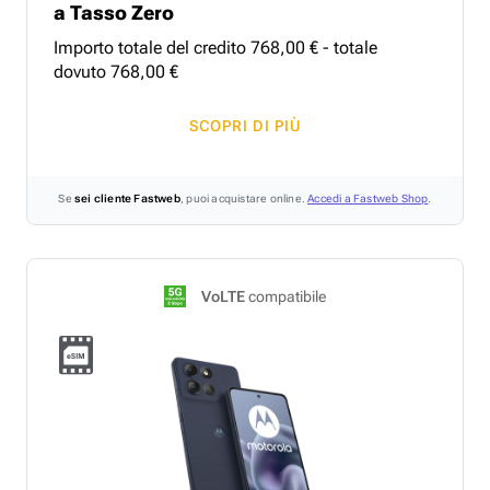
a Tasso Zero
Importo totale del credito
768
,
00
€ - totale
dovuto
768
,
00
€
SCOPRI DI PIÙ
Se
sei cliente Fastweb
, puoi acquistare online.
Accedi a Fastweb Shop
.
VoLTE
compatibile