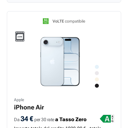
VoLTE
compatibile
Apple
iPhone Air
34 €
a Tasso Zero
Da
per 30 rate