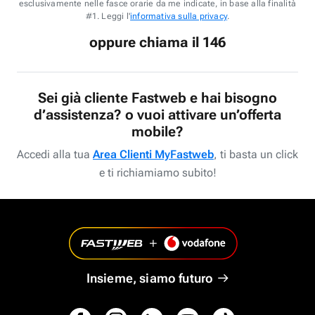
esclusivamente nelle fasce orarie da me indicate, in base alla finalità
#1. Leggi l'
informativa sulla privacy
.
oppure chiama il 146
Sei già cliente Fastweb e hai bisogno
d’assistenza? o vuoi attivare un’offerta
mobile?
Accedi alla tua
Area Clienti MyFastweb
, ti basta un click
e ti richiamiamo subito!
Insieme, siamo futuro