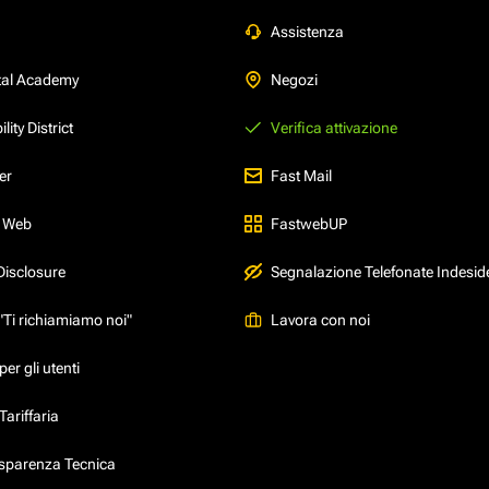
Assistenza
tal Academy
Negozi
ity District
Verifica attivazione
er
Fast Mail
l Web
FastwebUP
Disclosure
Segnalazione Telefonate Indesid
"Ti richiamiamo noi"
Lavora con noi
er gli utenti
ariffaria
asparenza Tecnica