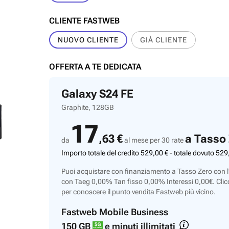
CLIENTE FASTWEB
NUOVO CLIENTE
GIÀ CLIENTE
OFFERTA A TE DEDICATA
Galaxy S24 FE
Graphite, 128GB
17
,
63
€
a Tasso
da
al mese per 30 rate
Importo totale del credito
529
,
00
€ - totale dovuto
529
Puoi acquistare con finanziamento a Tasso Zero con l
con Taeg 0,00% Tan fisso 0,00% Interessi 0,00€. Clic
per conoscere il punto vendita Fastweb più vicino.
Fastweb Mobile Business
150 GB
e minuti illimitati