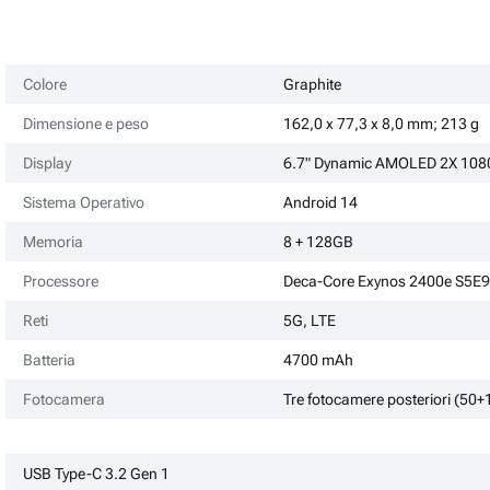
Colore
Graphite
Dimensione e peso
162,0 x 77,3 x 8,0 mm; 213 g
Display
6.7" Dynamic AMOLED 2X 1080
Sistema Operativo
Android 14
Memoria
8 + 128GB
Processore
Deca-Core Exynos 2400e S5E
Reti
5G, LTE
Batteria
4700 mAh
Fotocamera
Tre fotocamere posteriori (50
USB Type-C 3.2 Gen 1