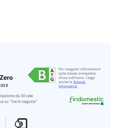
Per maggiori informazioni
sulla classe energetica
 Zero
clicca sull'icona. Leggi
anche la
Scheda
,
00
€
Informativa
’opzione da 30 rate
ca su “Vai in negozio”