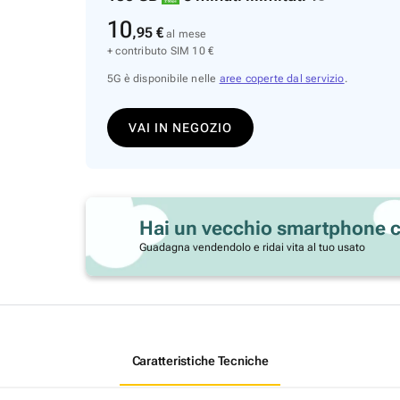
10
,95
€
al mese
+ contributo SIM 10 €
5G è disponibile nelle
aree coperte dal servizio
.
VAI IN NEGOZIO
Hai un vecchio smartphone c
Guadagna vendendolo e ridai vita al tuo usato
Caratteristiche Tecniche