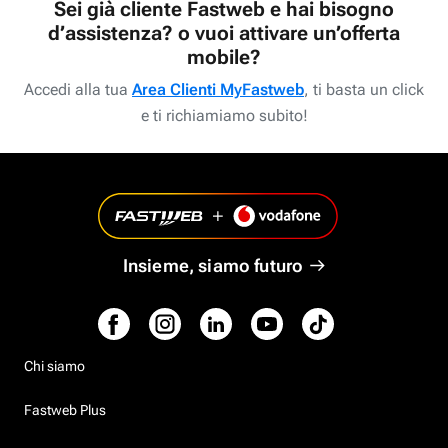
Sei già cliente Fastweb e hai bisogno
d’assistenza? o vuoi attivare un’offerta
mobile?
Accedi alla tua
Area Clienti MyFastweb
, ti basta un click
e ti richiamiamo subito!
Insieme, siamo futuro
Chi siamo
Fastweb Plus