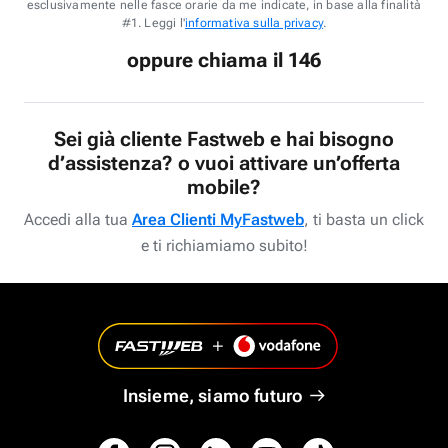
esclusivamente nelle fasce orarie da me indicate, in base alla finalità
#1. Leggi l'
informativa sulla privacy
.
oppure chiama il 146
Sei già cliente Fastweb e hai bisogno
d’assistenza? o vuoi attivare un’offerta
mobile?
Accedi alla tua
Area Clienti MyFastweb
, ti basta un click
e ti richiamiamo subito!
Insieme, siamo futuro