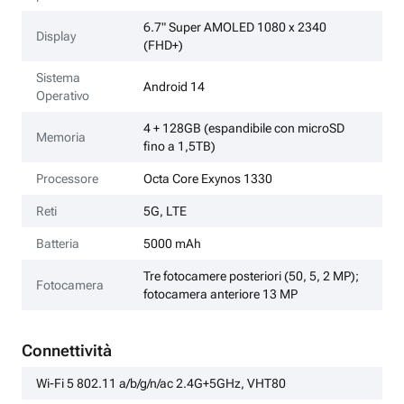
6.7" Super AMOLED 1080 x 2340
Display
(FHD+)
Sistema
Android 14
Operativo
4 + 128GB (espandibile con microSD
Memoria
fino a 1,5TB)
Processore
Octa Core Exynos 1330
Reti
5G, LTE
Batteria
5000 mAh
Tre fotocamere posteriori (50, 5, 2 MP);
Fotocamera
fotocamera anteriore 13 MP
Connettività
Wi-Fi 5 802.11 a/b/g/n/ac 2.4G+5GHz, VHT80