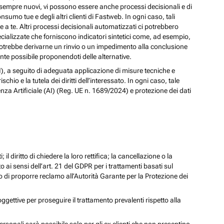
izi sempre nuovi, vi possono essere anche processi decisionali e di
nsumo tue e degli altri clienti di Fastweb. In ogni caso, tali
a te. Altri processi decisionali automatizzati ci potrebbero
pecializzate che forniscono indicatori sintetici come, ad esempio,
e, potrebbe derivarne un rinvio o un impedimento alla conclusione
te possibile proponendoti delle alternative.
 (AI), a seguito di adeguata applicazione di misure tecniche e
io e la tutela dei diritti dell’interessato. In ogni caso, tale
enza Artificiale (AI) (Reg. UE n. 1689/2024) e protezione dei dati
; il diritto di chiedere la loro rettifica; la cancellazione o la
to ai sensi dell’art. 21 del GDPR per i trattamenti basati sul
iritto di proporre reclamo all’Autorità Garante per la Protezione dei
oggettive per proseguire il trattamento prevalenti rispetto alla