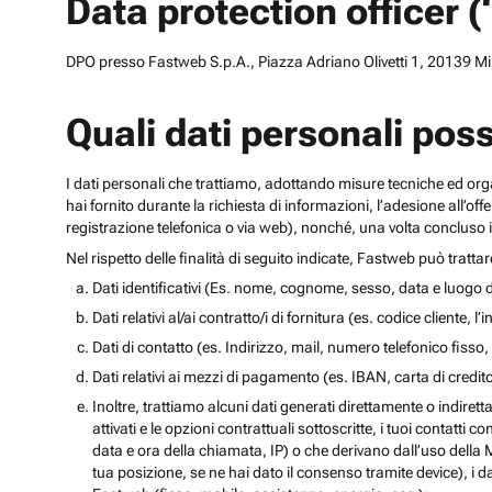
Data protection officer 
DPO presso Fastweb S.p.A., Piazza Adriano Olivetti 1, 20139 Mila
Quali dati personali pos
I dati personali che trattiamo, adottando misure tecniche ed orga
hai fornito durante la richiesta di informazioni, l’adesione all’of
registrazione telefonica o via web), nonché, una volta concluso il
Nel rispetto delle finalità di seguito indicate, Fastweb può tratta
Dati identificativi (Es. nome, cognome, sesso, data e luogo d
Dati relativi al/ai contratto/i di fornitura (es. codice cliente, 
Dati di contatto (es. Indirizzo, mail, numero telefonico fisso, 
Dati relativi ai mezzi di pagamento (es. IBAN, carta di cred
Inoltre, trattiamo alcuni dati generati direttamente o indiretta
attivati e le opzioni contrattuali sottoscritte, i tuoi contatti c
data e ora della chiamata, IP) o che derivano dall’uso della M
tua posizione, se ne hai dato il consenso tramite device), i da