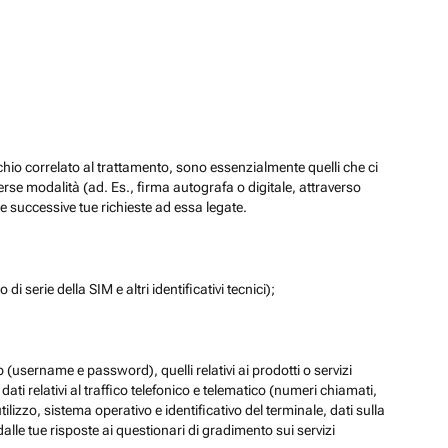
chio correlato al trattamento, sono essenzialmente quelli che ci
verse modalità (ad. Es., firma autografa o digitale, attraverso
re successive tue richieste ad essa legate.
di serie della SIM e altri identificativi tecnici);
eb (username e password), quelli relativi ai prodotti o servizi
 i dati relativi al traffico telefonico e telematico (numeri chiamati,
lizzo, sistema operativo e identificativo del terminale, dati sulla
dalle tue risposte ai questionari di gradimento sui servizi