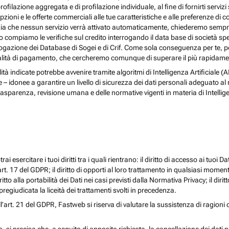
rofilazione aggregata e di profilazione individuale, al fine di fornirti serv
ioni e le offerte commerciali alle tue caratteristiche e alle preferenze di co
nzia che nessun servizio verrà attivato automaticamente, chiederemo sempre 
ndo compiamo le verifiche sul credito interrogando il data base di società s
 interrogazione dei Database di Sogei e di Crif. Come sola conseguenza per t
odalità di pagamento, che cercheremo comunque di superare il più rapidamen
nalità indicate potrebbe avvenire tramite algoritmi di Intelligenza Artificiale
donee a garantire un livello di sicurezza dei dati personali adeguato al risch
rasparenza, revisione umana e delle normative vigenti in materia di Intellig
i esercitare i tuoi diritti tra i quali rientrano: il diritto di accesso ai tuoi Dati
l’art. 17 del GDPR; il diritto di opporti al loro trattamento in qualsiasi momen
diritto alla portabilità dei Dati nei casi previsti dalla Normativa Privacy; il d
egiudicata la liceità dei trattamenti svolti in precedenza.
ll’art. 21 del GDPR, Fastweb si riserva di valutare la sussistenza di ragioni 