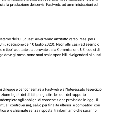
ssi alla prestazione dei servizi Fastweb, ad amministrazioni ed
esterno dell’UE, questi avverranno anzitutto verso Paesi per i
iti (decisione del 10 luglio 2023). Negli altri casi (ad esempio
ole tipo” adottate o approvate dalla Commissione UE, codici di
dove gli stessi sono stati resi disponibili, rivolgendosi ai punti
hi di legge e per consentire a Fastweb e all’Interessato l’esercizio
zione legale dei diritti, per gestire le code del rapporto
adempiere agli obblighi di conservazione previsti dalle leggi. Il
ali controversie), salvo per finalità ulteriori e compatibili con
ematico e le chiamate senza risposta, ti informiamo che saranno