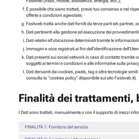
Fastweb (fisso, mobile, assistenza, energia, ecc.);
È possibile che siano trattati, previo tuo consenso e nel rispet
offerte a condizioni agevolate;
Fastweb tratta anche dati forniti da terze parti e/o partner, ad 
Dati pertinenti alla gestione ed esecuzione dei provvediment
Dati relativi all’ubicazione determinati tramite le informazioni 
Immagini e voce registrati ai fini dell’identificazione dell’Ut
Dati presenti sui social network in caso di contatto tramite c
soggetti ai termini e condizioni e alle informative sulla priv
Dati derivanti dai cookies, pixels, tag e altre tecnologie simi
consulta la “cookies policy” disponibile sul sito Fastweb.it).
Finalità dei trattamenti,
I Dati sono trattati, manualmente o con il supporto di mezzi inform
FINALITÀ 1: Fornitura del servizio