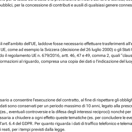
ubblici, per la concessione di contributi e ausili di qualsiasi genere conne
 nell’ambito dell’UE, laddove fosse necessario effettuare trasferimenti all’
, come ad esempio la Svizzera (decisione del 26 luglio 2000) o gli Stati Un
do il regolamento UE n. 679/2016, artt. 46, 47 e 49, comma 2, quali “claus
ormazioni al riguardo, compresa una copia dei dati o l’indicazione del luogo 
ario a consentire l’esecuzione del contratto, al fine di rispettare gli obblig
, i dati sono conservati per un periodo massimo di 10 anni, legato alla prescri
(es., eventuali controversie e la difesa degli interessi reciproci) nonché per 
ia a chiudere a ogni effetto queste tematiche (es. per concludere le eventu
l’art. 6.4 del GDPR. Per quanto riguarda i dati di traffico telefonico e tel
eati, per i tempi previsti dalla legge.