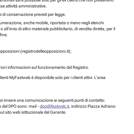
personali sarà possibile solo per gli ex clienti che non presentino
se attività amministrative.
i di conservazione previsti per legge.
a numerazione, anche mobile, riportata o meno negli elenchi
ll’invio di altro materiale pubblicitario, di vendita diretta, per il
fine.
pposizioni (registrodelleopposizioni.it);
eriori informazioni sul funzionamento del Registro.
enti MyFastweb è disponibile solo per i clienti attivi. L’area
 puoi inviare una comunicazione ai seguenti punti di contatto:
to del DPO sono: mail -
dpo@fastweb.it
, indirizzo Piazza Adriano
sul sito web istituzionale del Garante.