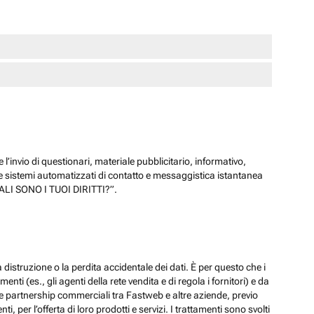
 l’invio di questionari, materiale pubblicitario, informativo,
e sistemi automatizzati di contatto e messaggistica istantanea
“QUALI SONO I TUOI DIRITTI?”.
 distruzione o la perdita accidentale dei dati. È per questo che i
ti (es., gli agenti della rete vendita e di regola i fornitori) e da
lle partnership commerciali tra Fastweb e altre aziende, previo
 per l’offerta di loro prodotti e servizi. I trattamenti sono svolti