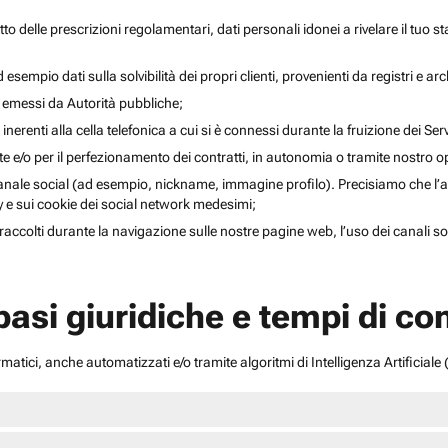
to delle prescrizioni regolamentari, dati personali idonei a rivelare il tuo sta
esempio dati sulla solvibilità dei propri clienti, provenienti da registri e arch
i emessi da Autorità pubbliche;
inerenti alla cella telefonica a cui si è connessi durante la fruizione dei Serv
ente e/o per il perfezionamento dei contratti, in autonomia o tramite nostro 
anale social (ad esempio, nickname, immagine profilo). Precisiamo che l’acce
acy e sui cookie dei social network medesimi;
li raccolti durante la navigazione sulle nostre pagine web, l’uso dei canali 
 basi giuridiche e tempi di c
atici, anche automatizzati e/o tramite algoritmi di Intelligenza Artificiale (A