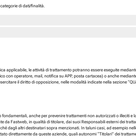
ategorie di dati/finalità.
dica applicabile, le attività di trattamento potranno essere eseguite mediante
nico con operatore, mail, notifica su APP, posta cartacea) o anche mediant
sercitare il diritto di opposizione, nelle modalità indicate nella sezione 
 fondamentali, anche per prevenire trattamenti non autorizzati o illeciti e la
 da Fastweb, in qualità di titolare, dai suoi Responsabili esterni dei trattamen
nché dagli altri destinatari sopra menzionati. In taluni casi, ad esempio ne
ato direttamente da queste aziende, quali autonomi “Titolari” dei trattamenti,