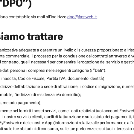
(“DPO”)
no contattabile via mail all’indirizzo
dpo@fastweb.it
.
siamo trattare
nizzative adeguate a garantire un livello di sicurezza proporzionato al ris
ferta commerciale, il processo per la conclusione dei contratti attraverso di
 contratto, quelli necessari per consentire l’erogazione del servizio e gesti
re dati personali compresi nelle seguenti categorie (i “Dati”):
i nascita, Codice Fiscale, Partita IVA, documento identità);
l’indirizzo dell’abitazione o sede di attivazione, il codice di migrazione, numero 
mobile, l’indirizzo di residenza e/o domicilio);
ito, metodo pagamento);
mente nel fornirti i nostri servizi, come i dati relativi ai tuoi account Fastw
on il nostro servizio clienti, quelli di fatturazione e sullo stato dei pagamenti,
yFastweb e delle nostre App (informazioni relative alle performance e all’uti
ti sulle tue abitudini di consumo, sulle tue preferenze e sui tuoi interessi o 