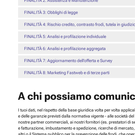
FINALITÀ 2: Assistenza e Manutenzione
FINALITÀ 3: Obblighi di legge
FINALITÀ 4: Rischio credito, contrasto frodi, tutela in giudizi
FINALITÀ 5: Analisi e profilazione individuale
FINALITÀ 6: Analisi e profilazione aggregata
FINALITÀ 7: Aggiornamento dell’offerta e Survey
FINALITÀ 8: Marketing Fastweb e di terze parti
A chi possiamo comunic
I tuoi dati, nel rispetto della base giuridica volta per volta appli
e delle garanzie previsti dalla normativa vigente - alle società d
nostre partner commerciali, ai nostri fornitori (es. prestatori di
e fatturazione, imbustamento e spedizione, ricerche di mercato, con
altri o il Sistema pubblico per la prevenzione delle frodi, che operi