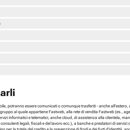
o
arli
cabile, potranno essere comunicati o comunque trasferiti - anche all’estero, al
el gruppo al quale appartiene Fastweb, alla rete di vendita Fastweb (es., agen
 servizi informatici e telematici, anche cloud, di assistenza alla clientela,
sulenti legali, fiscali e del lavoro ecc.), a banche e prestatori di servizi d
no per la tutela del credito e la prevenzione di frodi e dei furti d’identità, s