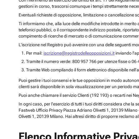
Con riferimento all’esercizio del diritto ex art. 17 del Regolament
gestioni in corso, trascorsi comunque i tempi strettamente necess
Eventuali richieste di opposizione, limitazione o cancellazione s
Ti informiamo che, alla luce delle modifiche introdotte in merito
telefonici pubblici, o il corrispondente indirizzo postale, riportato
compimento di ricerche di mercato o di comunicazione commercia
L’iscrizione nel Registro può avvenire con una delle seguenti mod
Per mail:
iscrizione@registrodelleopposizioni.it
inviando l’ap
Tramite il numero verde: 800 957 766 per utenze fisse o 06 
Tramite Web compilando il form elettronico disponibile nell’a
Puoi gestire i tuoi consensi e le tue opposizioni in modo autonomo 
clienti sarà disponibile in sola visualizzazione per un periodo m
Puoi anche chiamare il servizio Clienti (192 193) o recarti nei 
In ogni caso, per l’esercizio di tutti i tuoi diritti considera che
Fastweb Ufficio Privacy Piazza Adriano Olivetti 1, 20139 Milano -
Olivetti 1, 20139 Milano. Hai altresì diritto di proporre reclamo a
Elenco Informative Priv