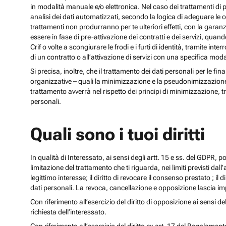
in modalità manuale e/o elettronica. Nel caso dei trattamenti di p
analisi dei dati automatizzati, secondo la logica di adeguare le opz
trattamenti non produrranno per te ulteriori effetti, con la gara
essere in fase di pre-attivazione dei contratti e dei servizi, qua
Crif o volte a scongiurare le frodi e i furti di identità, tramite
di un contratto o all’attivazione di servizi con una specifica m
Si precisa, inoltre, che il trattamento dei dati personali per le fi
organizzative – quali la minimizzazione e la pseudonimizzazione – i
trattamento avverrà nel rispetto dei principi di minimizzazione, t
personali.
Quali sono i tuoi diritti
In qualità di Interessato, ai sensi degli artt. 15 e ss. del GDPR, potra
limitazione del trattamento che ti riguarda, nei limiti previsti dal
legittimo interesse; il diritto di revocare il consenso prestato ; il 
dati personali. La revoca, cancellazione e opposizione lascia impr
Con riferimento all’esercizio del diritto di opposizione ai sensi de
richiesta dell’interessato.