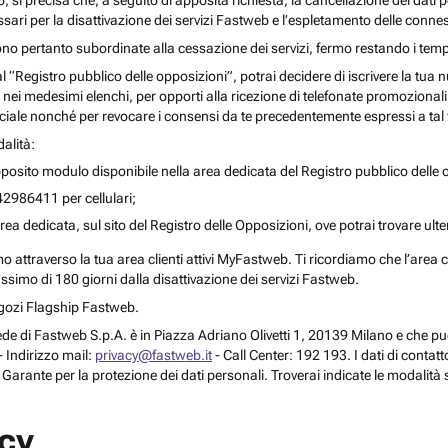
o, si precisa che, a seguito di apposita richiesta, la cancellazione dei dati 
ari per la disattivazione dei servizi Fastweb e l’espletamento delle connes
ono pertanto subordinate alla cessazione dei servizi, fermo restando i temp
 al “Registro pubblico delle opposizioni”, potrai decidere di iscrivere la tu
 nei medesimi elenchi, per opporti alla ricezione di telefonate promozionali o a
le nonché per revocare i consensi da te precedentemente espressi a tal 
alità:
posito modulo disponibile nella area dedicata del Registro pubblico delle o
42986411 per cellulari;
rea dedicata, sul sito del Registro delle Opposizioni, ove potrai trovare ult
attraverso la tua area clienti attivi MyFastweb. Ti ricordiamo che l’area cli
assimo di 180 giorni dalla disattivazione dei servizi Fastweb.
Negozi Flagship Fastweb.
 la sede di Fastweb S.p.A. è in Piazza Adriano Olivetti 1, 20139 Milano e che
 Indirizzo mail:
privacy@fastweb.it
- Call Center: 192 193. I dati di contat
l Garante per la protezione dei dati personali. Troverai indicate le modalità 
acy