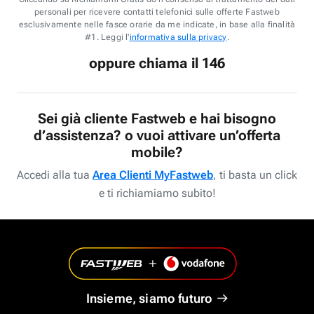
personali per ricevere contatti telefonici sulle offerte Fastweb
esclusivamente nelle fasce orarie da me indicate, in base alla finalità
#1. Leggi l'
informativa sulla privacy
.
oppure chiama il 146
Sei già cliente Fastweb e hai bisogno
d’assistenza? o vuoi attivare un’offerta
mobile?
Accedi alla tua
Area Clienti MyFastweb
, ti basta un click
e ti richiamiamo subito!
Insieme, siamo futuro