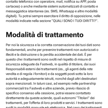
contatto telefonico con operatore, mail, notifica su APP, posta
cartacea) o anche mediante sistemi automatizzati di contatto e
messaggistica istantanea (es. SMS, Whatsapp e altre modalità
digitali). Tu potrai sempre esercitare il diritto di opposizione, nelle
modalità indicate nella sezione “QUALI SONO I TUOI DIRITTI?”.
Modalità di trattamento
Per noi la sicurezza e la corretta conservazione dei tuoi dati sono
fondamentali, anche per prevenire trattamenti non autorizzati o
illeciti e la distruzione o la perdita accidentale dei dati. È per
questo che i trattamenti sono svolti nel rispetto di misure di
sicurezza adeguate da Fastweb, in qualità di titolare, dai suoi
Responsabili esterni dei trattamenti (es., gli agenti della rete
vendita e di regola i fornitori) e da soggetti posti sotto la loro
autorità e adeguatamente istruiti, nonché dagli altri destinatari
sopra menzionati. In taluni casi, ad esempio nelle partnership
commerciali tra Fastweb e altre aziende, previo rilascio di
specifico consenso alla cessione, potrai essere contattato
direttamente da queste aziende, quali autonomi “Titolari” dei
trattamenti, per l’offerta di loro prodotti e servizi. I trattamenti sono
svolti in modalità manuale e/o elettronica. Nel caso dei trattamenti