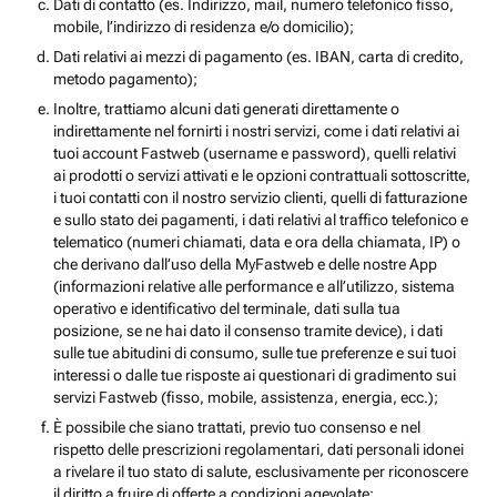
Dati di contatto (es. Indirizzo, mail, numero telefonico fisso,
mobile, l’indirizzo di residenza e/o domicilio);
Dati relativi ai mezzi di pagamento (es. IBAN, carta di credito,
metodo pagamento);
Inoltre, trattiamo alcuni dati generati direttamente o
indirettamente nel fornirti i nostri servizi, come i dati relativi ai
tuoi account Fastweb (username e password), quelli relativi
ai prodotti o servizi attivati e le opzioni contrattuali sottoscritte,
i tuoi contatti con il nostro servizio clienti, quelli di fatturazione
e sullo stato dei pagamenti, i dati relativi al traffico telefonico e
telematico (numeri chiamati, data e ora della chiamata, IP) o
che derivano dall’uso della MyFastweb e delle nostre App
(informazioni relative alle performance e all’utilizzo, sistema
operativo e identificativo del terminale, dati sulla tua
posizione, se ne hai dato il consenso tramite device), i dati
sulle tue abitudini di consumo, sulle tue preferenze e sui tuoi
interessi o dalle tue risposte ai questionari di gradimento sui
servizi Fastweb (fisso, mobile, assistenza, energia, ecc.);
È possibile che siano trattati, previo tuo consenso e nel
rispetto delle prescrizioni regolamentari, dati personali idonei
a rivelare il tuo stato di salute, esclusivamente per riconoscere
il diritto a fruire di offerte a condizioni agevolate;