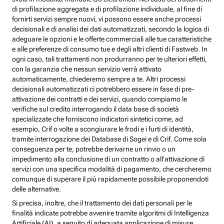
di profilazione aggregata e di profilazione individuale, al fine di
fornirti servizi sempre nuovi, vi possono essere anche processi
decisionali e di analisi dei dati automatizzati, secondo la logica di
adeguare le opzioni e le offerte commerciali alle tue caratteristiche
e alle preferenze di consumo tue e degli altri clienti di Fastweb. In
ogni caso, tali trattamenti non produrranno per te ulteriori effetti,
con la garanzia che nessun servizio verrà attivato
automaticamente, chiederemo sempre a te. Altri processi
decisionali automatizzati ci potrebbero essere in fase di pre-
attivazione dei contratti e dei servizi, quando compiamo le
verifiche sul credito interrogando il data base di società
specializzate che forniscono indicatori sintetici come, ad
esempio, Crif o volte a scongiurare le frodi e i furti di identità,
tramite interrogazione dei Database di Sogei e di Crif. Come sola
conseguenza per te, potrebbe derivarne un rinvio o un
impedimento alla conclusione di un contratto o all’attivazione di
servizi con una specifica modalità di pagamento, che cercheremo
comunque di superare il più rapidamente possibile proponendoti
delle alternative.
Si precisa, inoltre, che il trattamento dei dati personali per le
finalità indicate potrebbe avvenire tramite algoritmi di Intelligenza
Artificiale (AI), a seguito di adeguata applicazione di misure