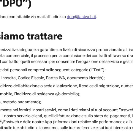
(“DPO”)
no contattabile via mail all’indirizzo
dpo@fastweb.it
.
siamo trattare
nizzative adeguate a garantire un livello di sicurezza proporzionato al ris
ferta commerciale, il processo per la conclusione dei contratti attraverso di
 contratto, quelli necessari per consentire l’erogazione del servizio e gesti
re dati personali compresi nelle seguenti categorie (i “Dati”):
i nascita, Codice Fiscale, Partita IVA, documento identità);
l’indirizzo dell’abitazione o sede di attivazione, il codice di migrazione, numero 
mobile, l’indirizzo di residenza e/o domicilio);
ito, metodo pagamento);
mente nel fornirti i nostri servizi, come i dati relativi ai tuoi account Fastw
on il nostro servizio clienti, quelli di fatturazione e sullo stato dei pagamenti,
yFastweb e delle nostre App (informazioni relative alle performance e all’uti
ti sulle tue abitudini di consumo, sulle tue preferenze e sui tuoi interessi o 