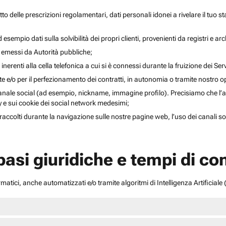
to delle prescrizioni regolamentari, dati personali idonei a rivelare il tuo sta
esempio dati sulla solvibilità dei propri clienti, provenienti da registri e arch
i emessi da Autorità pubbliche;
inerenti alla cella telefonica a cui si è connessi durante la fruizione dei Serv
ente e/o per il perfezionamento dei contratti, in autonomia o tramite nostro 
anale social (ad esempio, nickname, immagine profilo). Precisiamo che l’acce
acy e sui cookie dei social network medesimi;
li raccolti durante la navigazione sulle nostre pagine web, l’uso dei canali 
 basi giuridiche e tempi di c
atici, anche automatizzati e/o tramite algoritmi di Intelligenza Artificiale (A