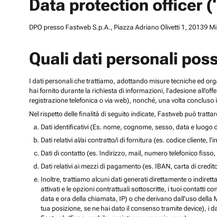
Data protection officer 
DPO presso Fastweb S.p.A., Piazza Adriano Olivetti 1, 20139 Mila
Quali dati personali pos
I dati personali che trattiamo, adottando misure tecniche ed orga
hai fornito durante la richiesta di informazioni, l’adesione all’of
registrazione telefonica o via web), nonché, una volta concluso il
Nel rispetto delle finalità di seguito indicate, Fastweb può tratta
Dati identificativi (Es. nome, cognome, sesso, data e luogo d
Dati relativi al/ai contratto/i di fornitura (es. codice cliente, 
Dati di contatto (es. Indirizzo, mail, numero telefonico fisso, 
Dati relativi ai mezzi di pagamento (es. IBAN, carta di cred
Inoltre, trattiamo alcuni dati generati direttamente o indiretta
attivati e le opzioni contrattuali sottoscritte, i tuoi contatti c
data e ora della chiamata, IP) o che derivano dall’uso della M
tua posizione, se ne hai dato il consenso tramite device), i da