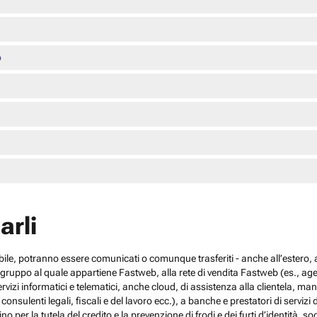
o
arli
cabile, potranno essere comunicati o comunque trasferiti - anche all’estero, al
el gruppo al quale appartiene Fastweb, alla rete di vendita Fastweb (es., agen
 servizi informatici e telematici, anche cloud, di assistenza alla clientela,
sulenti legali, fiscali e del lavoro ecc.), a banche e prestatori di servizi d
no per la tutela del credito e la prevenzione di frodi e dei furti d’identità, s