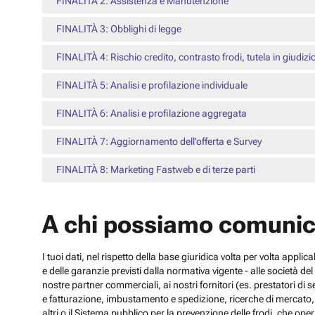
FINALITÀ 2: Assistenza e Manutenzione
FINALITÀ 3: Obblighi di legge
FINALITÀ 4: Rischio credito, contrasto frodi, tutela in giudizi
FINALITÀ 5: Analisi e profilazione individuale
FINALITÀ 6: Analisi e profilazione aggregata
FINALITÀ 7: Aggiornamento dell’offerta e Survey
FINALITÀ 8: Marketing Fastweb e di terze parti
A chi possiamo comunic
I tuoi dati, nel rispetto della base giuridica volta per volta appli
e delle garanzie previsti dalla normativa vigente - alle società d
nostre partner commerciali, ai nostri fornitori (es. prestatori di
e fatturazione, imbustamento e spedizione, ricerche di mercato, con
altri o il Sistema pubblico per la prevenzione delle frodi, che operi