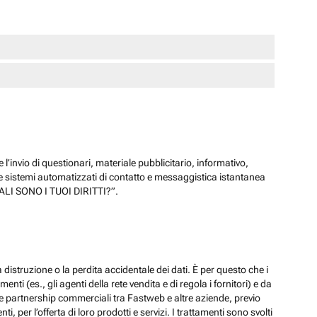
 l’invio di questionari, materiale pubblicitario, informativo,
e sistemi automatizzati di contatto e messaggistica istantanea
“QUALI SONO I TUOI DIRITTI?”.
 distruzione o la perdita accidentale dei dati. È per questo che i
ti (es., gli agenti della rete vendita e di regola i fornitori) e da
lle partnership commerciali tra Fastweb e altre aziende, previo
 per l’offerta di loro prodotti e servizi. I trattamenti sono svolti