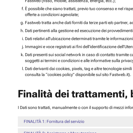
Fastweb (fisso, mobile, assistenza, energia, ecc.);
È possibile che siano trattati, previo tuo consenso e nel rispet
offerte a condizioni agevolate;
Fastweb tratta anche dati forniti da terze parti e/o partner, ad 
Dati pertinenti alla gestione ed esecuzione dei provvediment
Dati relativi all’ubicazione determinati tramite le informazioni 
Immagini e voce registrati ai fini dell’identificazione dell’Ut
Dati presenti sui social network in caso di contatto tramite c
soggetti ai termini e condizioni e alle informative sulla priv
Dati derivanti dai cookies, pixels, tag e altre tecnologie simi
consulta la “cookies policy” disponibile sul sito Fastweb.it).
Finalità dei trattamenti,
I Dati sono trattati, manualmente o con il supporto di mezzi inform
FINALITÀ 1: Fornitura del servizio