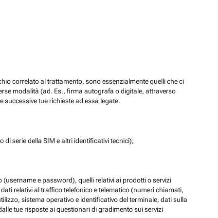
chio correlato al trattamento, sono essenzialmente quelli che ci
verse modalità (ad. Es., firma autografa o digitale, attraverso
re successive tue richieste ad essa legate.
di serie della SIM e altri identificativi tecnici);
eb (username e password), quelli relativi ai prodotti o servizi
 i dati relativi al traffico telefonico e telematico (numeri chiamati,
lizzo, sistema operativo e identificativo del terminale, dati sulla
dalle tue risposte ai questionari di gradimento sui servizi