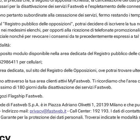
o, si precisa che, a seguito di apposita richiesta, la cancellazione dei dati 
ari per la disattivazione dei servizi Fastweb e l’espletamento delle connes
ono pertanto subordinate alla cessazione dei servizi, fermo restando i temp
 al “Registro pubblico delle opposizioni”, potrai decidere di iscrivere la tu
 nei medesimi elenchi, per opporti alla ricezione di telefonate promozionali o a
le nonché per revocare i consensi da te precedentemente espressi a tal 
alità:
posito modulo disponibile nella area dedicata del Registro pubblico delle o
42986411 per cellulari;
rea dedicata, sul sito del Registro delle Opposizioni, ove potrai trovare ult
attraverso la tua area clienti attivi MyFastweb. Ti ricordiamo che l’area cli
assimo di 180 giorni dalla disattivazione dei servizi Fastweb.
Negozi Flagship Fastweb.
 la sede di Fastweb S.p.A. è in Piazza Adriano Olivetti 1, 20139 Milano e che
 Indirizzo mail:
privacy@fastweb.it
- Call Center: 192 193. I dati di contat
l Garante per la protezione dei dati personali. Troverai indicate le modalità 
acy