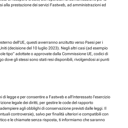
ssi alla prestazione dei servizi Fastweb, ad amministrazioni ed
esterno dell’UE, questi avverranno anzitutto verso Paesi per i
iti (decisione del 10 luglio 2023). Negli altri casi (ad esempio
ole tipo” adottate o approvate dalla Commissione UE, codici di
dove gli stessi sono stati resi disponibili, rivolgendosi ai punti
hi di legge e per consentire a Fastweb e all’Interessato l’esercizio
zione legale dei diritti, per gestire le code del rapporto
adempiere agli obblighi di conservazione previsti dalle leggi. Il
ali controversie), salvo per finalità ulteriori e compatibili con
ematico e le chiamate senza risposta, ti informiamo che saranno