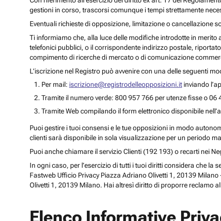
Con riferimento all’esercizio del diritto ex art. 17 del Regolament
gestioni in corso, trascorsi comunque i tempi strettamente necess
Eventuali richieste di opposizione, limitazione o cancellazione s
Ti informiamo che, alla luce delle modifiche introdotte in merito
telefonici pubblici, o il corrispondente indirizzo postale, riportato
compimento di ricerche di mercato o di comunicazione commercia
L’iscrizione nel Registro può avvenire con una delle seguenti mod
Per mail:
iscrizione@registrodelleopposizioni.it
inviando l’ap
Tramite il numero verde: 800 957 766 per utenze fisse o 06 
Tramite Web compilando il form elettronico disponibile nell’a
Puoi gestire i tuoi consensi e le tue opposizioni in modo autonomo 
clienti sarà disponibile in sola visualizzazione per un periodo m
Puoi anche chiamare il servizio Clienti (192 193) o recarti nei 
In ogni caso, per l’esercizio di tutti i tuoi diritti considera che
Fastweb Ufficio Privacy Piazza Adriano Olivetti 1, 20139 Milano -
Olivetti 1, 20139 Milano. Hai altresì diritto di proporre reclamo a
Elenco Informative Priv