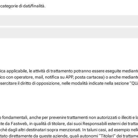
ategorie di dati/finalità.
dica applicabile, le attività di trattamento potranno essere eseguite mediante
nico con operatore, mail, notifica su APP, posta cartacea) o anche mediant
sercitare il diritto di opposizione, nelle modalità indicate nella sezione 
 fondamentali, anche per prevenire trattamenti non autorizzati o illeciti e la
 da Fastweb, in qualità di titolare, dai suoi Responsabili esterni dei trattamen
nché dagli altri destinatari sopra menzionati. In taluni casi, ad esempio ne
ato direttamente da queste aziende, quali autonomi “Titolari” dei trattamenti,