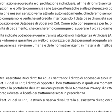
rofilazione aggregata e di profilazione individuale, al fine di fornirti serv
ioni e le offerte commerciali alle tue caratteristiche e alle preferenze di co
nzia che nessun servizio verrà attivato automaticamente, chiederemo sempre 
ndo compiamo le verifiche sul credito interrogando il data base di società s
 interrogazione dei Database di Sogei e di Crif. Come sola conseguenza per t
odalità di pagamento, che cercheremo comunque di superare il più rapidamen
nalità indicate potrebbe avvenire tramite algoritmi di Intelligenza Artificiale
donee a garantire un livello di sicurezza dei dati personali adeguato al risch
rasparenza, revisione umana e delle normative vigenti in materia di Intellig
i esercitare i tuoi diritti tra i quali rientrano: il diritto di accesso ai tuoi Dati
l’art. 17 del GDPR; il diritto di opporti al loro trattamento in qualsiasi momen
diritto alla portabilità dei Dati nei casi previsti dalla Normativa Privacy; il d
egiudicata la liceità dei trattamenti svolti in precedenza.
ll’art. 21 del GDPR, Fastweb si riserva di valutare la sussistenza di ragioni 