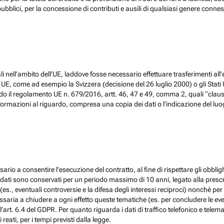
ubblici, per la concessione di contributi e ausili di qualsiasi genere conne
 nell’ambito dell’UE, laddove fosse necessario effettuare trasferimenti all’
, come ad esempio la Svizzera (decisione del 26 luglio 2000) o gli Stati Un
do il regolamento UE n. 679/2016, artt. 46, 47 e 49, comma 2, quali “claus
ormazioni al riguardo, compresa una copia dei dati o l’indicazione del luogo 
ario a consentire l’esecuzione del contratto, al fine di rispettare gli obblig
, i dati sono conservati per un periodo massimo di 10 anni, legato alla prescri
(es., eventuali controversie e la difesa degli interessi reciproci) nonché per 
ia a chiudere a ogni effetto queste tematiche (es. per concludere le eventu
l’art. 6.4 del GDPR. Per quanto riguarda i dati di traffico telefonico e tel
eati, per i tempi previsti dalla legge.