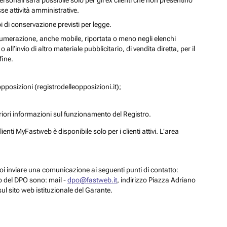
personali sarà possibile solo per gli ex clienti che non presentino
se attività amministrative.
i di conservazione previsti per legge.
a numerazione, anche mobile, riportata o meno negli elenchi
ll’invio di altro materiale pubblicitario, di vendita diretta, per il
fine.
pposizioni (registrodelleopposizioni.it);
eriori informazioni sul funzionamento del Registro.
enti MyFastweb è disponibile solo per i clienti attivi. L’area
 puoi inviare una comunicazione ai seguenti punti di contatto:
to del DPO sono: mail -
dpo@fastweb.it
, indirizzo Piazza Adriano
sul sito web istituzionale del Garante.