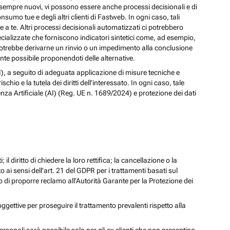
izi sempre nuovi, vi possono essere anche processi decisionali e di
nsumo tue e degli altri clienti di Fastweb. In ogni caso, tali
a te. Altri processi decisionali automatizzati ci potrebbero
pecializzate che forniscono indicatori sintetici come, ad esempio,
e, potrebbe derivarne un rinvio o un impedimento alla conclusione
te possibile proponendoti delle alternative.
 (AI), a seguito di adeguata applicazione di misure tecniche e
io e la tutela dei diritti dell’interessato. In ogni caso, tale
enza Artificiale (AI) (Reg. UE n. 1689/2024) e protezione dei dati
; il diritto di chiedere la loro rettifica; la cancellazione o la
to ai sensi dell’art. 21 del GDPR per i trattamenti basati sul
iritto di proporre reclamo all’Autorità Garante per la Protezione dei
oggettive per proseguire il trattamento prevalenti rispetto alla