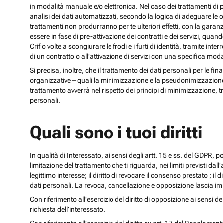
in modalità manuale e/o elettronica. Nel caso dei trattamenti di p
analisi dei dati automatizzati, secondo la logica di adeguare le opz
trattamenti non produrranno per te ulteriori effetti, con la gara
essere in fase di pre-attivazione dei contratti e dei servizi, qua
Crif o volte a scongiurare le frodi e i furti di identità, tramite
di un contratto o all’attivazione di servizi con una specifica m
Si precisa, inoltre, che il trattamento dei dati personali per le fi
organizzative – quali la minimizzazione e la pseudonimizzazione – i
trattamento avverrà nel rispetto dei principi di minimizzazione, t
personali.
Quali sono i tuoi diritti
In qualità di Interessato, ai sensi degli artt. 15 e ss. del GDPR, potra
limitazione del trattamento che ti riguarda, nei limiti previsti dal
legittimo interesse; il diritto di revocare il consenso prestato ; il 
dati personali. La revoca, cancellazione e opposizione lascia impr
Con riferimento all’esercizio del diritto di opposizione ai sensi de
richiesta dell’interessato.