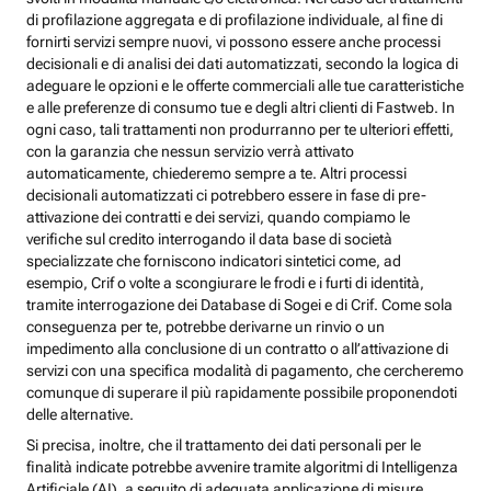
di profilazione aggregata e di profilazione individuale, al fine di
fornirti servizi sempre nuovi, vi possono essere anche processi
decisionali e di analisi dei dati automatizzati, secondo la logica di
adeguare le opzioni e le offerte commerciali alle tue caratteristiche
e alle preferenze di consumo tue e degli altri clienti di Fastweb. In
ogni caso, tali trattamenti non produrranno per te ulteriori effetti,
con la garanzia che nessun servizio verrà attivato
automaticamente, chiederemo sempre a te. Altri processi
decisionali automatizzati ci potrebbero essere in fase di pre-
attivazione dei contratti e dei servizi, quando compiamo le
verifiche sul credito interrogando il data base di società
specializzate che forniscono indicatori sintetici come, ad
esempio, Crif o volte a scongiurare le frodi e i furti di identità,
tramite interrogazione dei Database di Sogei e di Crif. Come sola
conseguenza per te, potrebbe derivarne un rinvio o un
impedimento alla conclusione di un contratto o all’attivazione di
servizi con una specifica modalità di pagamento, che cercheremo
comunque di superare il più rapidamente possibile proponendoti
delle alternative.
Si precisa, inoltre, che il trattamento dei dati personali per le
finalità indicate potrebbe avvenire tramite algoritmi di Intelligenza
Artificiale (AI), a seguito di adeguata applicazione di misure