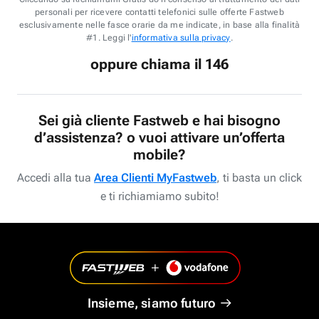
personali per ricevere contatti telefonici sulle offerte Fastweb
esclusivamente nelle fasce orarie da me indicate, in base alla finalità
#1. Leggi l'
informativa sulla privacy
.
oppure chiama il 146
Sei già cliente Fastweb e hai bisogno
d’assistenza? o vuoi attivare un’offerta
mobile?
Accedi alla tua
Area Clienti MyFastweb
, ti basta un click
e ti richiamiamo subito!
Insieme, siamo futuro