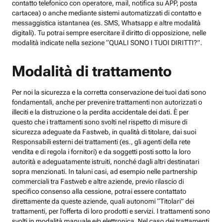
contatto telefonico con operatore, mail, notifica su APP, posta
cartacea) o anche mediante sistemi automatizzati di contatto e
messaggistica istantanea (es. SMS, Whatsapp e altre modalità
digitali). Tu potrai sempre esercitare il diritto di opposizione, nelle
modalità indicate nella sezione “QUALI SONO I TUOI DIRITTI?”.
Modalità di trattamento
Per noi la sicurezza e la corretta conservazione dei tuoi dati sono
fondamentali, anche per prevenire trattamenti non autorizzati o
illeciti e la distruzione o la perdita accidentale dei dati. È per
questo che i trattamenti sono svolti nel rispetto di misure di
sicurezza adeguate da Fastweb, in qualità di titolare, dai suoi
Responsabili esterni dei trattamenti (es., gli agenti della rete
vendita e di regola i fornitori) e da soggetti posti sotto la loro
autorità e adeguatamente istruiti, nonché dagli altri destinatari
sopra menzionati. In taluni casi, ad esempio nelle partnership
commerciali tra Fastweb e altre aziende, previo rilascio di
specifico consenso alla cessione, potrai essere contattato
direttamente da queste aziende, quali autonomi “Titolari” dei
trattamenti, per l’offerta di loro prodotti e servizi. I trattamenti sono
svolti in modalità manuale e/o elettronica. Nel caso dei trattamenti