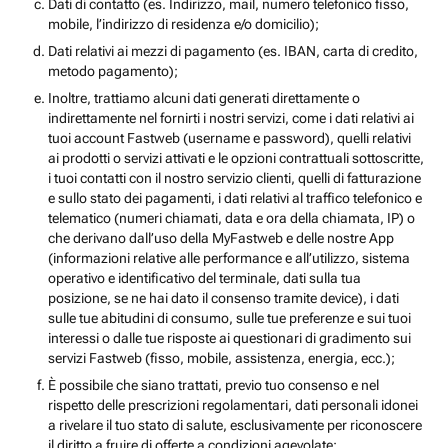
Dati di contatto (es. Indirizzo, mail, numero telefonico fisso,
mobile, l’indirizzo di residenza e/o domicilio);
Dati relativi ai mezzi di pagamento (es. IBAN, carta di credito,
metodo pagamento);
Inoltre, trattiamo alcuni dati generati direttamente o
indirettamente nel fornirti i nostri servizi, come i dati relativi ai
tuoi account Fastweb (username e password), quelli relativi
ai prodotti o servizi attivati e le opzioni contrattuali sottoscritte,
i tuoi contatti con il nostro servizio clienti, quelli di fatturazione
e sullo stato dei pagamenti, i dati relativi al traffico telefonico e
telematico (numeri chiamati, data e ora della chiamata, IP) o
che derivano dall’uso della MyFastweb e delle nostre App
(informazioni relative alle performance e all’utilizzo, sistema
operativo e identificativo del terminale, dati sulla tua
posizione, se ne hai dato il consenso tramite device), i dati
sulle tue abitudini di consumo, sulle tue preferenze e sui tuoi
interessi o dalle tue risposte ai questionari di gradimento sui
servizi Fastweb (fisso, mobile, assistenza, energia, ecc.);
È possibile che siano trattati, previo tuo consenso e nel
rispetto delle prescrizioni regolamentari, dati personali idonei
a rivelare il tuo stato di salute, esclusivamente per riconoscere
il diritto a fruire di offerte a condizioni agevolate;