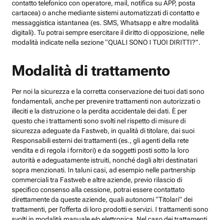
contatto telefonico con operatore, mail, notifica su APP, posta
cartacea) o anche mediante sistemi automatizzati di contatto e
messaggistica istantanea (es. SMS, Whatsapp e altre modalità
digitali). Tu potrai sempre esercitare il diritto di opposizione, nelle
modalità indicate nella sezione “QUALI SONO I TUOI DIRITTI?”.
Modalità di trattamento
Per noi la sicurezza e la corretta conservazione dei tuoi dati sono
fondamentali, anche per prevenire trattamenti non autorizzati o
illeciti e la distruzione o la perdita accidentale dei dati. È per
questo che i trattamenti sono svolti nel rispetto di misure di
sicurezza adeguate da Fastweb, in qualità di titolare, dai suoi
Responsabili esterni dei trattamenti (es., gli agenti della rete
vendita e di regola i fornitori) e da soggetti posti sotto la loro
autorità e adeguatamente istruiti, nonché dagli altri destinatari
sopra menzionati. In taluni casi, ad esempio nelle partnership
commerciali tra Fastweb e altre aziende, previo rilascio di
specifico consenso alla cessione, potrai essere contattato
direttamente da queste aziende, quali autonomi “Titolari” dei
trattamenti, per l’offerta di loro prodotti e servizi. I trattamenti sono
svolti in modalità manuale e/o elettronica. Nel caso dei trattamenti