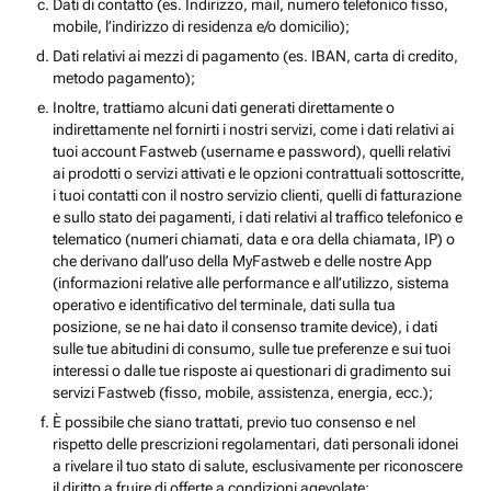
Dati di contatto (es. Indirizzo, mail, numero telefonico fisso,
mobile, l’indirizzo di residenza e/o domicilio);
Dati relativi ai mezzi di pagamento (es. IBAN, carta di credito,
metodo pagamento);
Inoltre, trattiamo alcuni dati generati direttamente o
indirettamente nel fornirti i nostri servizi, come i dati relativi ai
tuoi account Fastweb (username e password), quelli relativi
ai prodotti o servizi attivati e le opzioni contrattuali sottoscritte,
i tuoi contatti con il nostro servizio clienti, quelli di fatturazione
e sullo stato dei pagamenti, i dati relativi al traffico telefonico e
telematico (numeri chiamati, data e ora della chiamata, IP) o
che derivano dall’uso della MyFastweb e delle nostre App
(informazioni relative alle performance e all’utilizzo, sistema
operativo e identificativo del terminale, dati sulla tua
posizione, se ne hai dato il consenso tramite device), i dati
sulle tue abitudini di consumo, sulle tue preferenze e sui tuoi
interessi o dalle tue risposte ai questionari di gradimento sui
servizi Fastweb (fisso, mobile, assistenza, energia, ecc.);
È possibile che siano trattati, previo tuo consenso e nel
rispetto delle prescrizioni regolamentari, dati personali idonei
a rivelare il tuo stato di salute, esclusivamente per riconoscere
il diritto a fruire di offerte a condizioni agevolate;