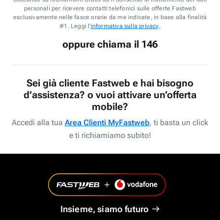
personali per ricevere contatti telefonici sulle offerte Fastweb
esclusivamente nelle fasce orarie da me indicate, in base alla finalità
#1. Leggi l'
informativa sulla privacy
.
oppure chiama il 146
Sei già cliente Fastweb e hai bisogno
d’assistenza? o vuoi attivare un’offerta
mobile?
Accedi alla tua
Area Clienti MyFastweb
, ti basta un click
e ti richiamiamo subito!
Insieme, siamo futuro