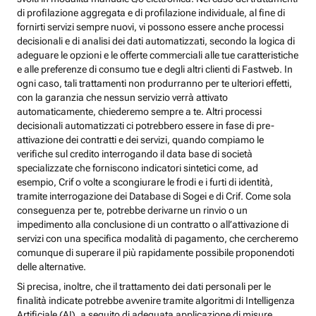
di profilazione aggregata e di profilazione individuale, al fine di
fornirti servizi sempre nuovi, vi possono essere anche processi
decisionali e di analisi dei dati automatizzati, secondo la logica di
adeguare le opzioni e le offerte commerciali alle tue caratteristiche
e alle preferenze di consumo tue e degli altri clienti di Fastweb. In
ogni caso, tali trattamenti non produrranno per te ulteriori effetti,
con la garanzia che nessun servizio verrà attivato
automaticamente, chiederemo sempre a te. Altri processi
decisionali automatizzati ci potrebbero essere in fase di pre-
attivazione dei contratti e dei servizi, quando compiamo le
verifiche sul credito interrogando il data base di società
specializzate che forniscono indicatori sintetici come, ad
esempio, Crif o volte a scongiurare le frodi e i furti di identità,
tramite interrogazione dei Database di Sogei e di Crif. Come sola
conseguenza per te, potrebbe derivarne un rinvio o un
impedimento alla conclusione di un contratto o all’attivazione di
servizi con una specifica modalità di pagamento, che cercheremo
comunque di superare il più rapidamente possibile proponendoti
delle alternative.
Si precisa, inoltre, che il trattamento dei dati personali per le
finalità indicate potrebbe avvenire tramite algoritmi di Intelligenza
Artificiale (AI), a seguito di adeguata applicazione di misure